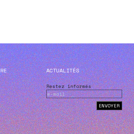
VRE
ACTUALITÉS
Restez informés
ENVOYER