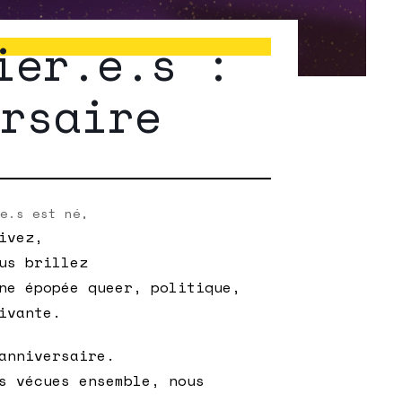
ier.e.s :
ersaire
e.s est né,
ivez,
us brillez
ne épopée queer, politique,
ivante.
anniversaire.
s vécues ensemble, nous