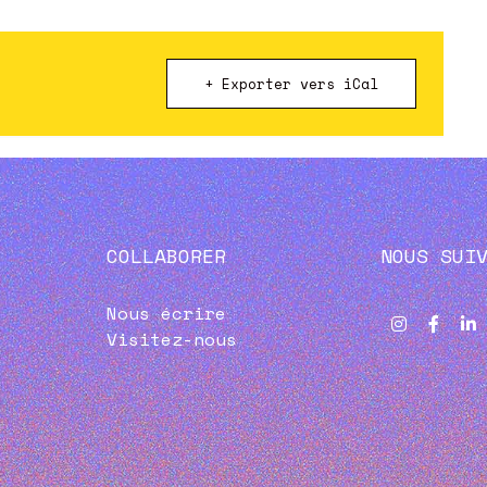
+ Exporter vers iCal
COLLABORER
NOUS SUI
Nous écrire
Visitez-nous