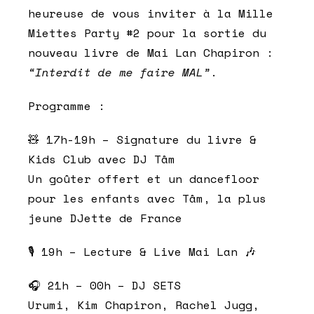
heureuse de vous inviter à la
Mille
Miettes Party #2
pour la sortie du
nouveau livre de
Mai Lan Chapiron
:
“Interdit de me faire MAL”
.
Programme :
🧸
17h-19h
–
Signature du livre &
Kids Club avec DJ Tâm
Un goûter offert et un dancefloor
pour les enfants avec Tâm, la plus
jeune DJette de France
🎙️
19h
–
Lecture & Live Mai Lan
🎶
🎧
21h – 00h
–
DJ SETS
Urumi, Kim Chapiron, Rachel Jugg,