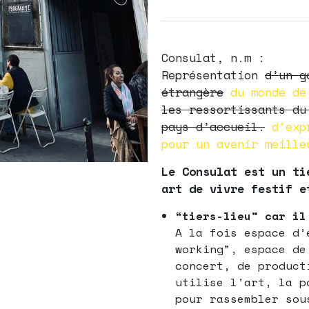
Consulat, n.m :
Représentation
d’un g
étrangère
du monde d
les ressortissants du
pays d’accueil.
d’expr
pour un avenir meille
Le Consulat est un ti
art de vivre festif e
“tiers-lieu”
car il 
A la fois espace d’
working”, espace de
concert, de product
utilise l’art, la p
pour rassembler sou