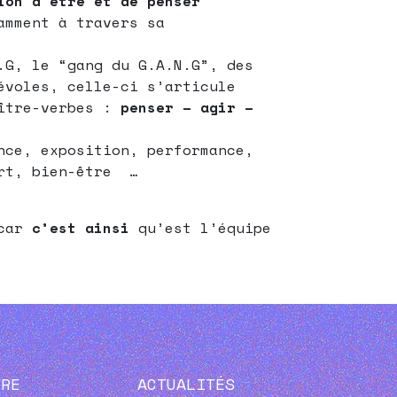
ion d’être et de penser
mment à travers sa
.G, le “gang du G.A.N.G”, des
évoles, celle-ci s’articule
aître-verbes :
penser – agir –
nce, exposition, performance,
ert, bien-être …
car
c’est ainsi
qu’est l’équipe
VRE
ACTUALITÉS