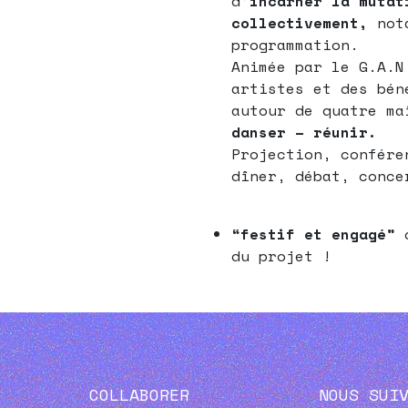
d’
incarner la mutat
collectivement,
nota
programmation.
Animée par le G.A.N
artistes et des bén
autour de quatre m
danser – réunir.
Projection, confére
dîner, débat, conc
“festif et engagé”
du projet !
COLLABORER
NOUS SUI