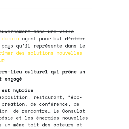
ouvernement dans une ville
e demain
ayant pour but
d’aider
 pays qu’il représente dans le
imer des solutions nouvelles
ur
ers-lieu culturel qui prône un
t engagé
est hybride
exposition, restaurant, “éco-
 création, de conférence, de
ion, de rencontre… Le Consulat
oésie et les énergies nouvelles
s un même toit des acteurs et