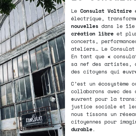
Le
Consulat Voltaire
e
électrique, transfor
nouvelles
dans le 11e 
création
libre
et plur
concerts, performance
ateliers… Le Consula
En tant que « consula
sa nef des artistes, 
des citoyens qui œuvr
C’est un écosystème o
collaborons avec des 
œuvrent pour la trans
justice sociale et le
nous tissons un résea
citoyennes pour imag
durable
.