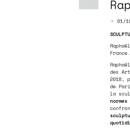
Ra
☞ 01/1
SCULPT
Raphaë
France
Raphaë
des Ar
2018, 
de Par
la scu
normes
confro
sculpt
quotid