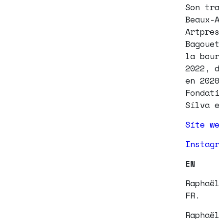
Son tr
Beaux-
Artpre
Bagoue
la bou
2022, 
en 202
Fondat
Silva 
Site w
Instag
EN
Raphaë
FR.
Raphaë