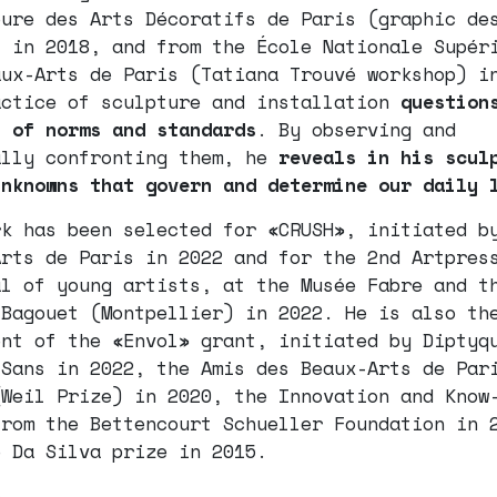
eure des Arts Décoratifs de Paris (graphic de
) in 2018, and from the École Nationale Supér
aux-Arts de Paris (Tatiana Trouvé workshop) i
actice of sculpture and installation
question
s of norms and standards
. By observing and
ally confronting them, he
reveals in his scul
unknowns that govern and determine our daily 
rk has been selected for «CRUSH», initiated b
Arts de Paris in 2022 and for the 2nd Artpres
al of young artists, at the Musée Fabre and t
 Bagouet (Montpellier) in 2022. He is also th
ent of the «Envol» grant, initiated by Diptyq
 Sans in 2022, the Amis des Beaux-Arts de Par
(Weil Prize) in 2020, the Innovation and Know
from the Bettencourt Schueller Foundation in 
e Da Silva prize in 2015.
e