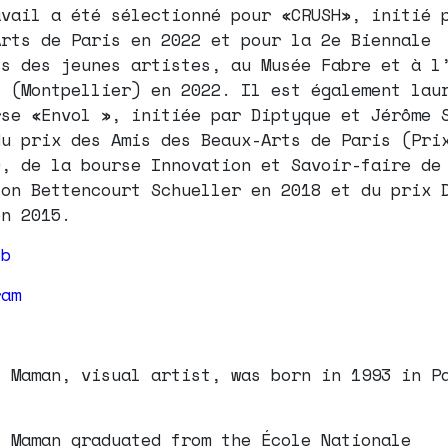
avail a été sélectionné pour «CRUSH», initié 
Arts de Paris en 2022 et pour la 2e Biennale
ss des jeunes artistes, au Musée Fabre et à l
t (Montpellier) en 2022. Il est également lau
rse «Envol », initiée par Diptyque et Jérôme 
du prix des Amis des Beaux-Arts de Paris (Pri
0, de la bourse Innovation et Savoir-faire de
ion Bettencourt Schueller en 2018 et du prix 
en 2015.
eb
ram
l Maman, visual artist, was born in 1993 in P
l Maman graduated from the École Nationale