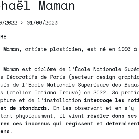
phaël Maman
0/2022 > 01/06/2023
URE
l Maman, artiste plasticien, est né en 1993 à
.
l Maman est diplômé de l’École Nationale Supé
ts Décoratifs de Paris (secteur design graphi
puis de l’École Nationale Supérieure des Beau
is (atelier Tatiana Trouvé) en 2022. Sa prati
lpture et de l’installation
interroge les not
 et de standards
. En les observant et en s’y
ntant physiquement, il vient
révéler dans ses
ures ces inconnus qui régissent et déterminen
iens
.