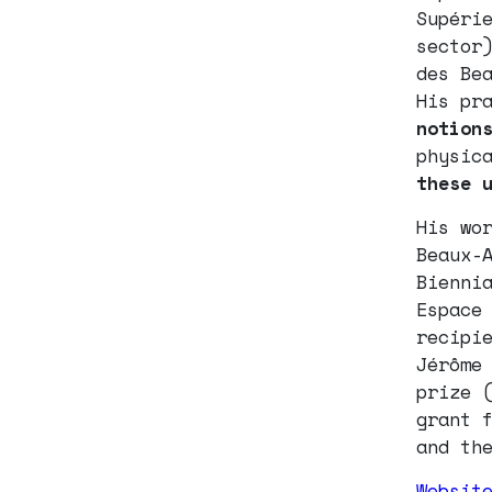
Supéri
sector
des Be
His pr
notion
physic
these 
His wo
Beaux-
Bienni
Espace
recipi
Jérôme
prize 
grant 
and th
Websit