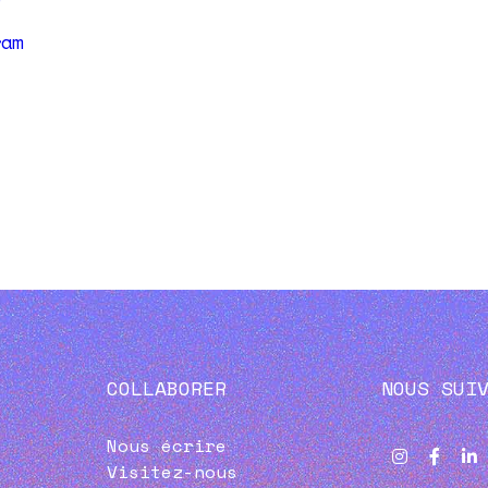
ram
COLLABORER
NOUS SUI
Nous écrire
Visitez-nous