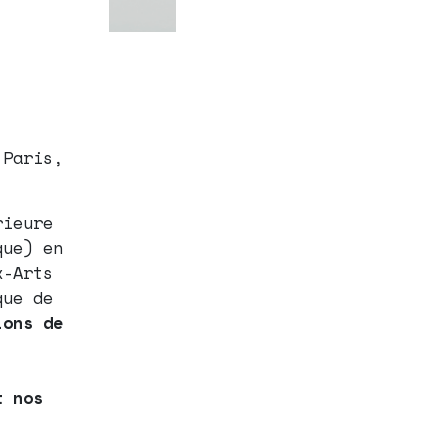
 Paris,
rieure
que) en
x-Arts
que de
ions de
t nos