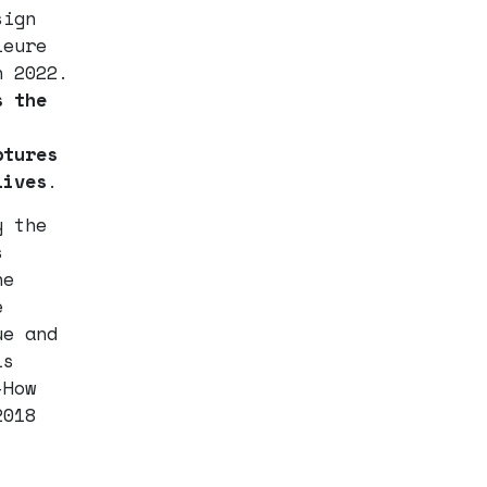
sign
ieure
n 2022.
s the
ptures
lives
.
y the
s
he
e
ue and
is
-How
2018