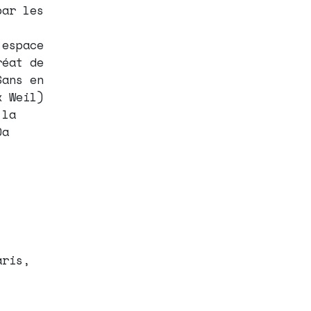
par les
’espace
réat de
Sans en
x Weil)
 la
Da
aris,