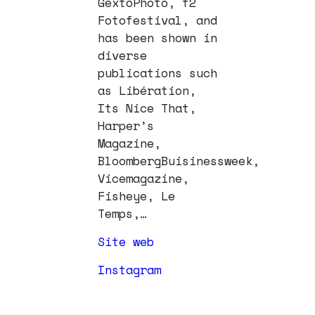
GextoPhoto, f2
Fotofestival, and
has been shown in
diverse
publications such
as Libération,
Its Nice That,
Harper’s
Magazine,
BloombergBuisinessweek,
Vicemagazine,
Fisheye, Le
Temps,…
Site web
Instagram