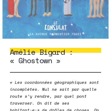
Amélie Bigard :
« Ghostown »
« Les coordonnées géographiques sont
incomplètes. Nul ne sait par quelle
route s’y rendre, par quel pont
traverser. On dit de ses
habitant
·
e
·
s de drôles de choses. On