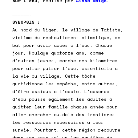
sur l’eau
, réalisé par
Aïssa Maïga
.
——————-
SYNOPSIS :
Au nord du Niger, le village de Tatiste,
victime du réchauffement climatique, se
bat pour avoir accès à l’eau. Chaque
jour, Houlaye quatorze ans, comme
d’autres jeunes, marche des kilomètres
pour aller puiser l’eau, essentielle à
la vie du village. Cette tâche
quotidienne les empêche, entre autres,
d’être assidus à l’école. L’absence
d’eau pousse également les adultes à
quitter leur famille chaque année pour
aller chercher au-delà des frontières
les ressources nécessaires à leur
survie. Pourtant, cette région recouvre
dans son sous-sol un lac aquifère de