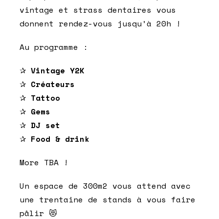
vintage et strass dentaires vous
donnent rendez-vous jusqu’à 20h !
Au programme :
✰
Vintage Y2K
✰
Créateurs
✰
Tattoo
✰
Gems
✰
DJ set
✰
Food & drink
More TBA !
Un espace de 300m2 vous attend avec
une trentaine de stands à vous faire
pâlir 😻