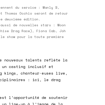
rennent du service : Manly B,
et Thomas Occhio seront de retour
te deuxième édition.
 aussi de nouvelles stars : Moon
chise Drag Race), Fiona Cab, Joh
 le show pour la toute première
e nouveaux talents reflète la
 un casting inclusif et
g kings, chanteur·euses live,
ciplinaires : ici, le drag
est l’opportunité de soutenir
 un line-up à l’image de la