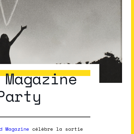
 Magazine
Party
d Magazine
célèbre la sortie