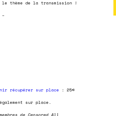
 le thème de la transmission !
 –
nir récupérer sur place
: 25€
également sur place.
membres de Censored All