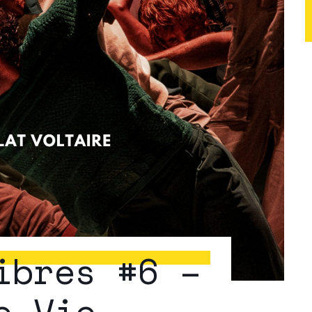
ibres #6 –
e Vie