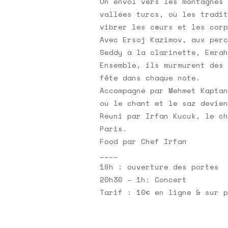
Un envol vers les montagnes 
vallées turcs, où les tradit
vibrer les cœurs et les corp
Avec Ersoj Kazimov, aux perc
Seddy à la clarinette, Emrah
Ensemble, ils murmurent des 
fête dans chaque note.
Accompagné par Mehmet Kaptan
où le chant et le saz devien
Réuni par Irfan Kucuk, le ch
Paris.
Food par Chef Irfan
____
19h : ouverture des portes
20h30 – 1h: Concert
Tarif : 10€ en ligne & sur p