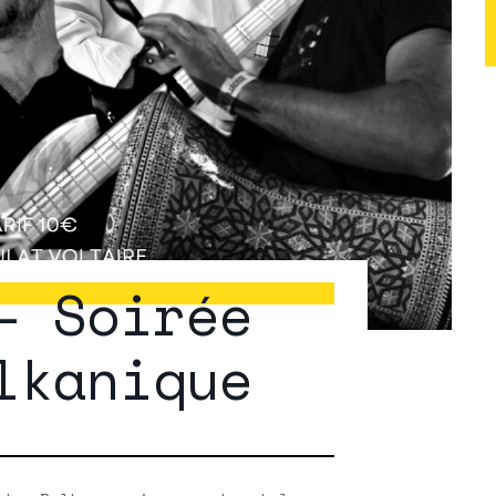
– Soirée
lkanique