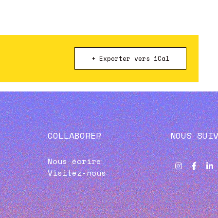
+ Exporter vers iCal
COLLABORER
NOUS SUI
Nous écrire
Visitez-nous