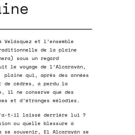
aine
a Velásquez et l’ensemble
raditionnelle de la plaine
nera) sous un regard
uit le voyage de l’Alcaraván,
 plaine qui, après des années
t de cèdres, a perdu la
e, il ne conserve que des
mes et d’étranges mélodies.
’a-t-il laissé derrière lui ?
sion ou quelle blessure a
à se souvenir, El Alcaraván se