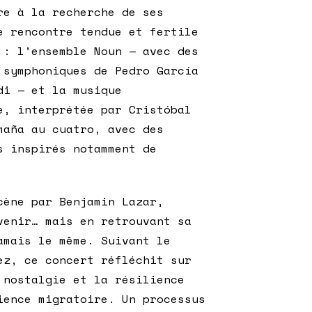
re à la recherche de ses
e rencontre tendue et fertile
 : l’ensemble Noun — avec des
 symphoniques de Pedro García
di — et la musique
e, interprétée par Cristóbal
maña au cuatro, avec des
s inspirés notamment de
cène par Benjamin Lazar,
venir… mais en retrouvant sa
amais le même. Suivant le
ez, ce concert réfléchit sur
 nostalgie et la résilience
ience migratoire. Un processus