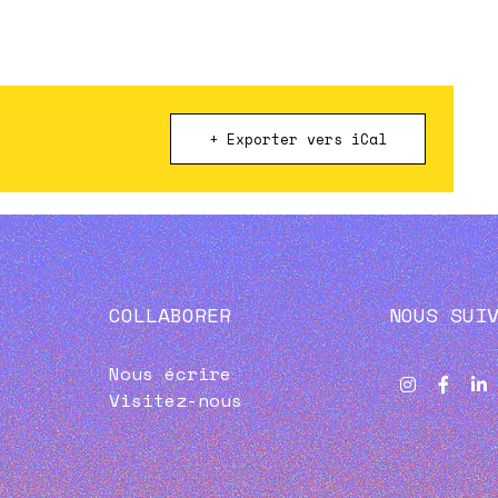
+ Exporter vers iCal
COLLABORER
NOUS SUI
Nous écrire
Visitez-nous