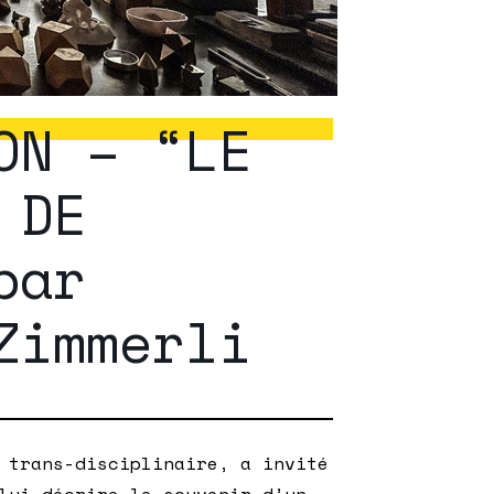
ON – “LE
 DE
par
Zimmerli
 trans-disciplinaire, a invité
lui décrire le souvenir d’un