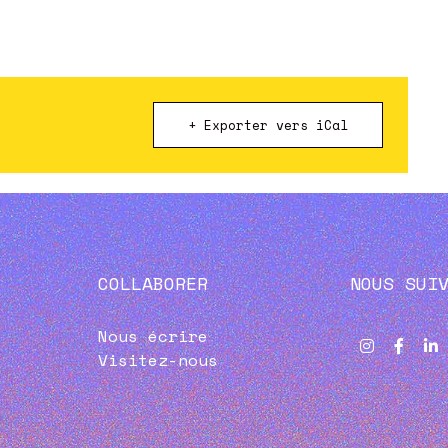
+ Exporter vers iCal
COLLABORER
NOUS SUI
Nous écrire
Visitez-nous