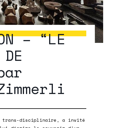
ON – “LE
 DE
par
Zimmerli
 trans-disciplinaire, a invité
lui décrire le souvenir d’un