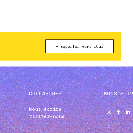
+ Exporter vers iCal
COLLABORER
NOUS SUI
Nous écrire
Visitez-nous