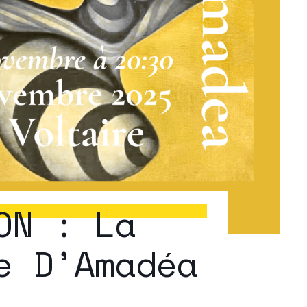
ON : La
e D’Amadéa