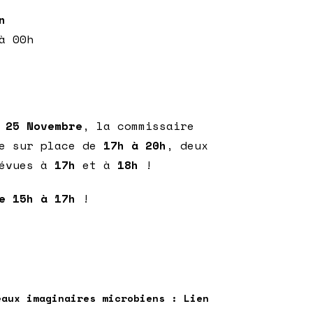
n
à 00h
25 Novembre
, la commissaire
te sur place de
17h à 20h
, deux
révues à
17h
et à
18h
!
de 15h à 17h
!
eaux imaginaires microbiens :
Lien