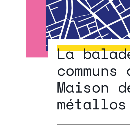
La balad
communs 
Maison d
métallos