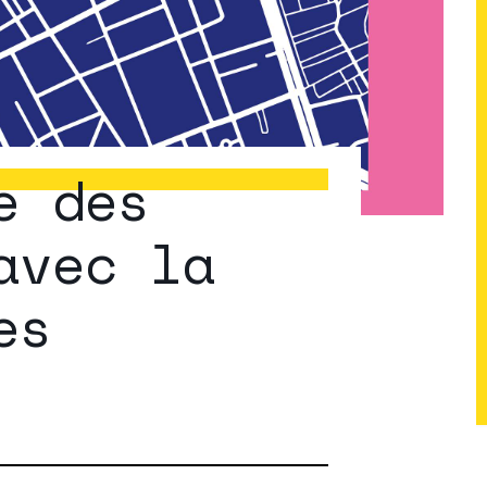
e des
avec la
es