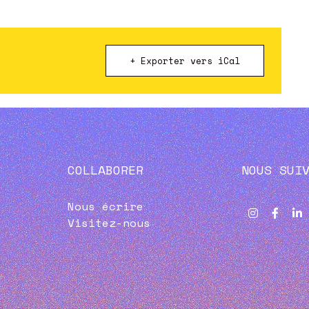
+ Exporter vers iCal
COLLABORER
NOUS SUI
Nous écrire
Visitez-nous