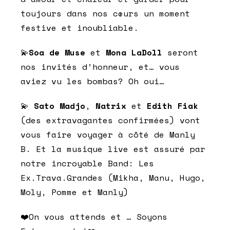
toujours dans nos cœurs un moment
festive et inoubliable.
💫
Soa de Muse
et
Mona LaDoll
seront
nos invités d’honneur, et… vous
aviez vu les bombas? Oh oui…
💫
Sato Madjo
,
Natrix
et
Edith Fiak
(des extravagantes confirmées) vont
vous faire voyager à côté de Manly
B. Et la musique live est assuré par
notre incroyable Band: Les
Ex.Trava.Grandes (Mikha, Manu, Hugo,
Moly, Pomme et Manly)
❤️On vous attends et … Soyons