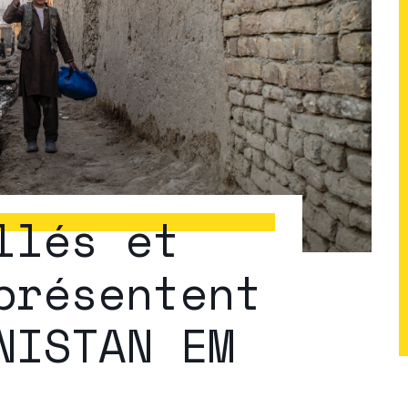
llés et
présentent
NISTAN EM