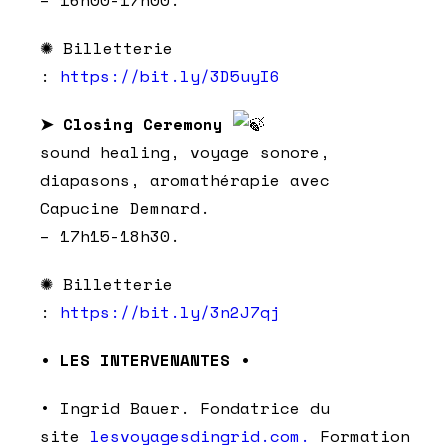
✺ Billetterie
:
https://bit.ly/3D5uyI6
➤ Closing Ceremony
sound healing, voyage sonore,
diapasons, aromathérapie avec
Capucine Demnard.
– 17h15-18h30.
✺ Billetterie
:
https://bit.ly/3n2J7qj
• LES INTERVENANTES •
• Ingrid Bauer. Fondatrice du
site
lesvoyagesdingrid.com.
Formation