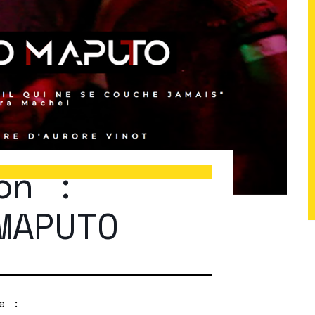
on :
MAPUTO
e :