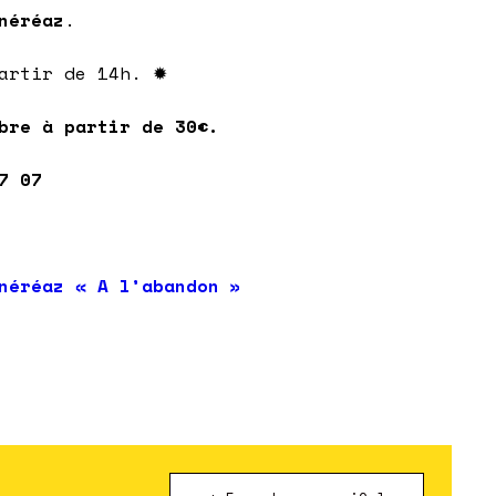
néréaz
.
artir de 14h. ✹
bre à partir de 30€.
7 07
néréaz « A l’abandon »