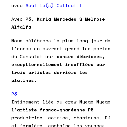
avec
Souffle(s) Collectif
Avec
Pö
,
Karla
Mercedes
&
Melrose
Alfalfa
Nous célébrons le plus long jour de
l’année en ouvrant grand les portes
du Consulat aux
danses débridées,
exceptionnellement insufflées par
trois artistes derrière les
platines.
Pö
Intimement liée au crew Nyege Nyege,
l’artiste franco-ghanéenne Pö
,
productrice, actrice, chanteuse, DJ,
et fermière, enchaîne les voyages