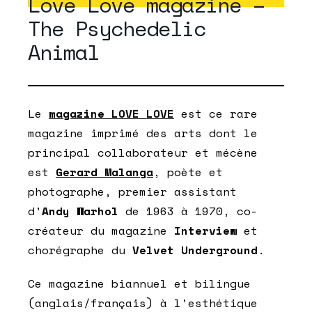
Love Love magazine –
The Psychedelic
Animal
Le
magazine LOVE LOVE
est ce ra
re
magazine imprimé des arts dont le
principal collaborateur et mécè
ne
est
Gerard Malanga
, po
ète et
photographe, premier assistant
d’
Andy Warhol
de 1963 à 1970, co-
créateur du magazine
Interview
et
chorégraphe du
Velvet Underground
.
Ce magazine biannuel et bilingue
(anglais/français) à l’esthétique