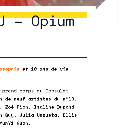
U – Opium
osophie
et 10 ans de vie
 prend corps au Consulat
on de neuf artistes du n°10,
, Zoé Pich, Isaline Dupond
h Guy, Julia Unzueta, Ellis
YunYi Guan.