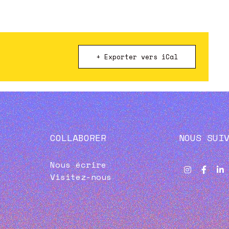
+ Exporter vers iCal
COLLABORER
NOUS SUI
Nous écrire
Visitez-nous