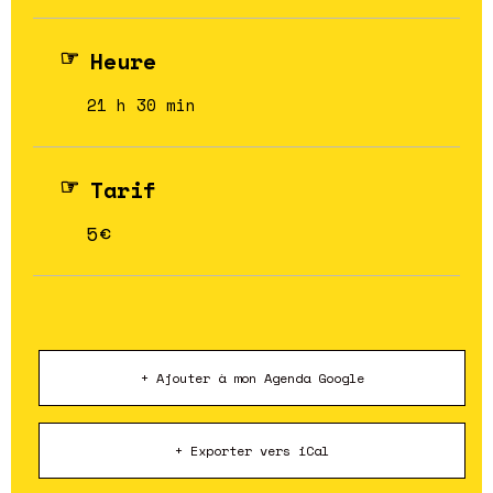
Heure
21 h 30 min
Tarif
5€
+ Ajouter à mon Agenda Google
+ Exporter vers iCal