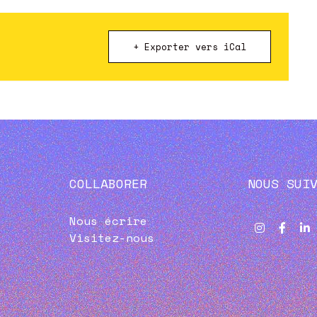
+ Exporter vers iCal
COLLABORER
NOUS SUI
Nous écrire
Visitez-nous