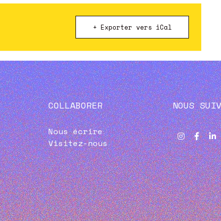
+ Exporter vers iCal
COLLABORER
NOUS SUI
Nous écrire
Visitez-nous