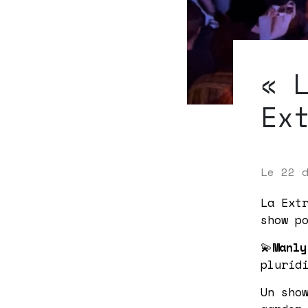
« 
Ex
Le
22 
La Ext
show p
💫
Manly
plurid
Un sho