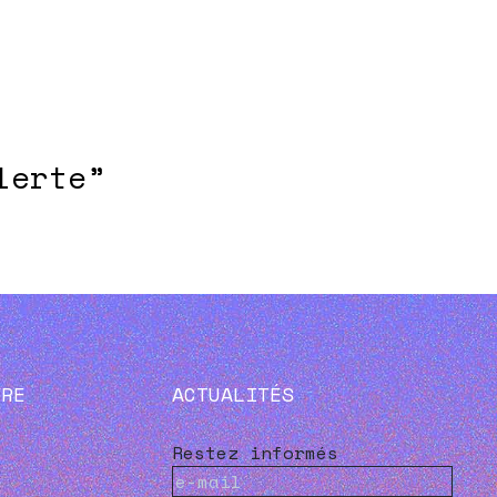
lerte”
VRE
ACTUALITÉS
Restez informés