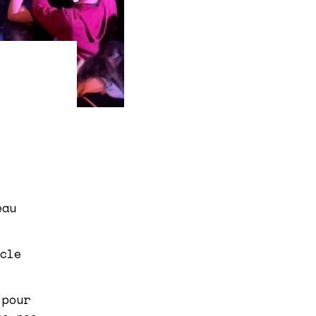
eau
cle
 pour