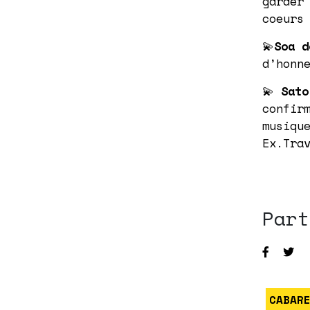
garder
coeurs
💫
Soa d
d’honn
💫
Sato
confir
musiqu
Ex.Tra
Part
CABAR