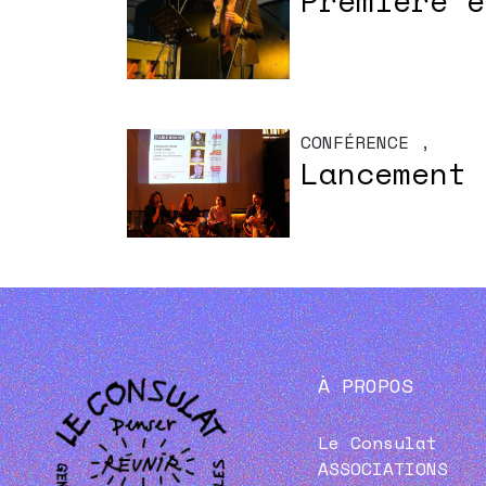
Première é
CONFÉRENCE
,
Lancement 
À PROPOS
Le Consulat
ASSOCIATIONS