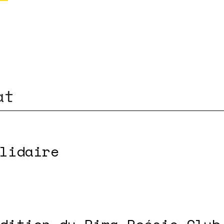
at
lidaire