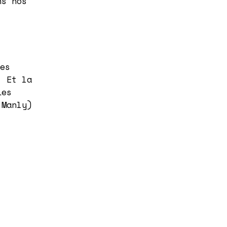
ns nos
es
. Et la
Les
 Manly)