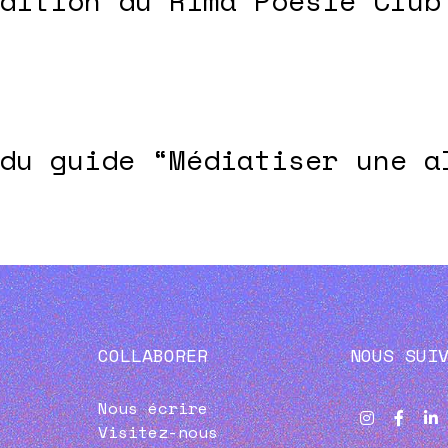
dition du Rima Poésie Club
du guide “Médiatiser une a
COLLABORER
NOUS SUI
Nous écrire
Visitez-nous