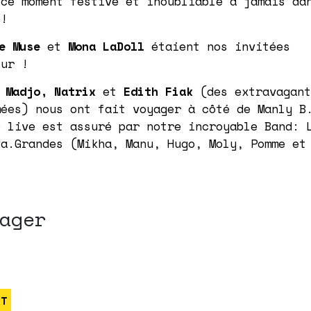
 ce moment festive et inoubliable à jamais da
 !
e Muse
et
Mona LaDoll
étaient nos invitées
eur !
 Madjo
,
Natrix
et
Edith Fiak
(des extravagant
mées) nous ont fait voyager à côté de Manly B
e live est assuré par notre incroyable Band: 
va.Grandes (Mikha, Manu, Hugo, Moly, Pomme et
ager
ET