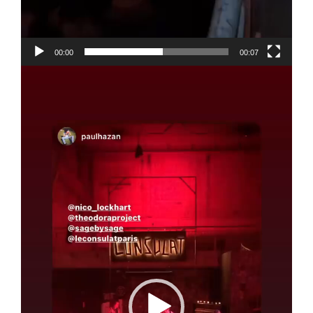
00:00
00:07
Lecteur
vidéo