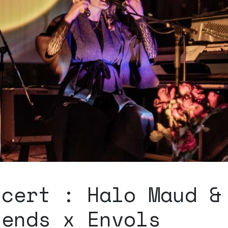
ncert : Halo Maud &
iends x Envols