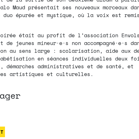
Halo Maud présentait ses nouveaux morceaux da
e duo épurée et mystique, où la voix est remi
.
soirée était au profit de l’association Envol
nt de jeunes mineur·e·s non accompagné·e·s da
ion au sens large : scolarisation, aide aux d
habétisation en séances individuelles deux fo
e, démarches administratives et de santé, et
ues artistiques et culturelles.
ager
RT