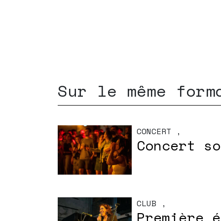
Sur le même form
CONCERT
,
Concert so
CLUB
,
Première é