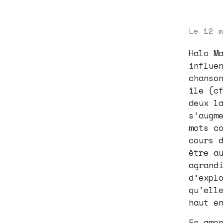
Le
12 
Halo M
influe
chanso
île (c
deux l
s’augm
mots c
cours 
être a
agrand
d’expl
qu’ell
haut e
En amo