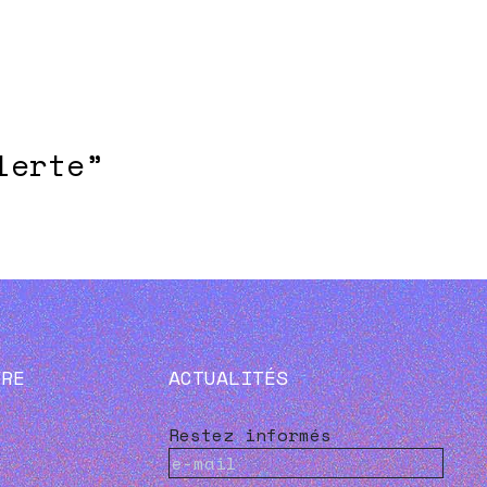
lerte”
VRE
ACTUALITÉS
Restez informés