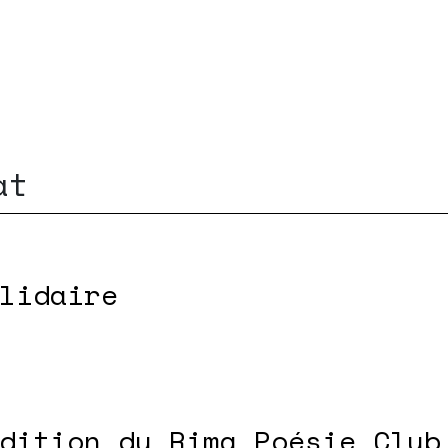
at
lidaire
dition du Rima Poésie Club