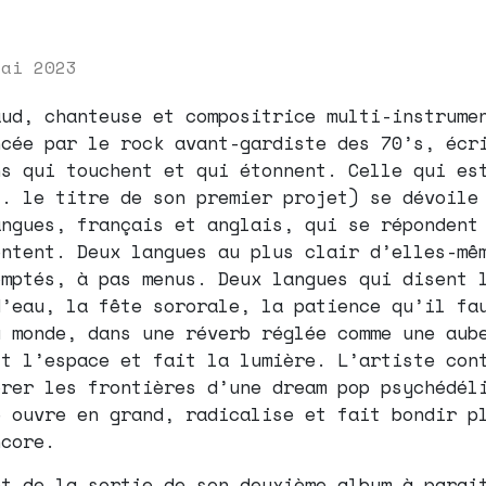
mai 2023
aud, chanteuse et compositrice multi-instrume
ncée par le rock avant-gardiste des 70’s, écr
ns qui touchent et qui étonnent. Celle qui es
f. le titre de son premier projet) se dévoile
angues, français et anglais, qui se répondent
entent. Deux langues au plus clair d’elles-mê
omptés, à pas menus. Deux langues qui disent 
d’eau, la fête sororale, la patience qu’il fa
u monde, dans une réverb réglée comme une aub
it l’espace et fait la lumière. L’artiste con
orer les frontières d’une dream pop psychédél
e ouvre en grand, radicalise et fait bondir p
ncore.
nt de la sortie de son deuxième album à parai