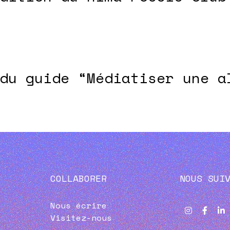
du guide “Médiatiser une a
COLLABORER
NOUS SUI
Nous écrire
Visitez-nous