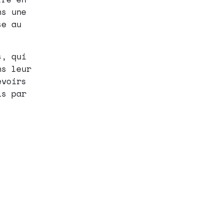
ns une
se au
s, qui
ns leur
evoirs
is par