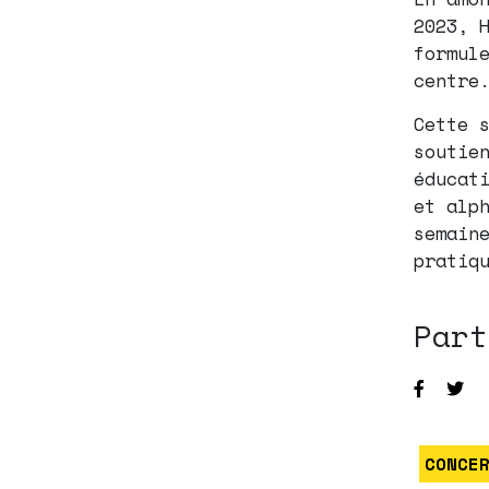
2023, 
formul
centre
Cette 
soutie
éducat
et alp
semain
pratiq
Part
CONCE