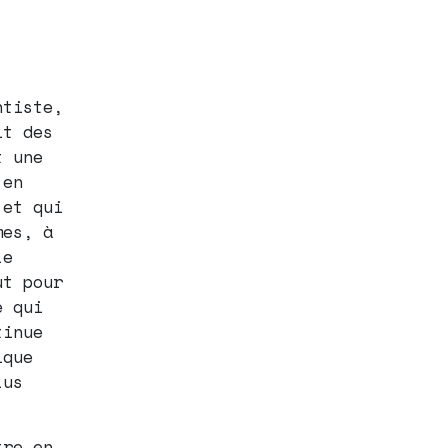
ntiste,
it des
t une
 en
 et qui
mes, à
le
ut pour
e qui
tinue
ique
lus
tre en