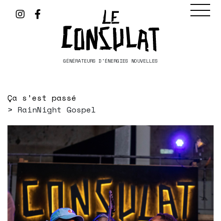
GÉNÉRATEURS D'ÉNERGIES NOUVELLES
Ça s’est passé
RainNight Gospel