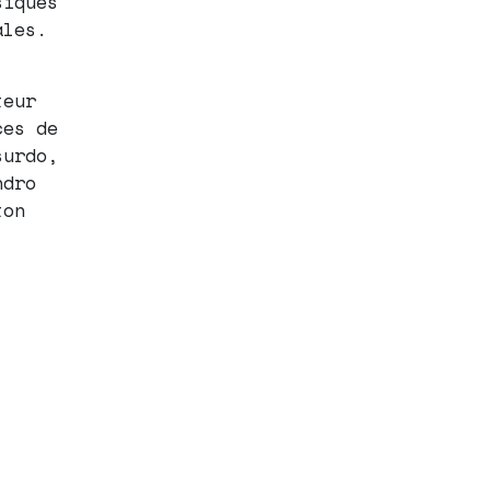
siques
ales.
teur
ces de
surdo,
ndro
ton