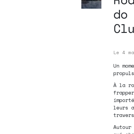
do
Cl
Le
4 m
Un mom
propul
À la r
frappe
import
leurs 
traver
Autour