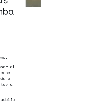
mba
ens.
nser et
ienne
ode à
ster à
 public