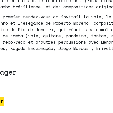
ante en unisson le répertoire des grands clas
samba brésilienne, et des compositions origin
e premier rendez-vous on invitait la voix, le
inho et l’élégance de Roberto Moreno, composi
aire de Rio de Janeiro, qui réunit ses compli
t de samba (voix, guitare, pandeiro, tantan, 
, reco-reco et d’autres percussions avec Mena
des, Kayode Encarnação, Diego Marcos , Erivel
.
ager
RT