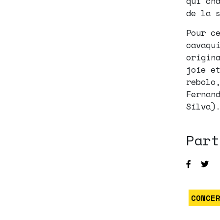
qui ch
de la 
Pour c
cavaqu
origin
joie e
rebolo
Fernan
Silva)
Part
CONCE