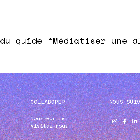
du guide “Médiatiser une a
COLLABORER
NOUS SUI
Nous écrire
Visitez-nous