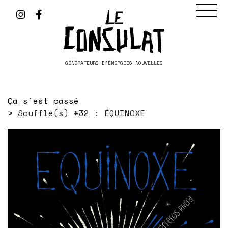
GÉNÉRATEURS D'ÉNERGIES NOUVELLES
Ça s’est passé
Souffle(s) #32 : ÉQUINOXE