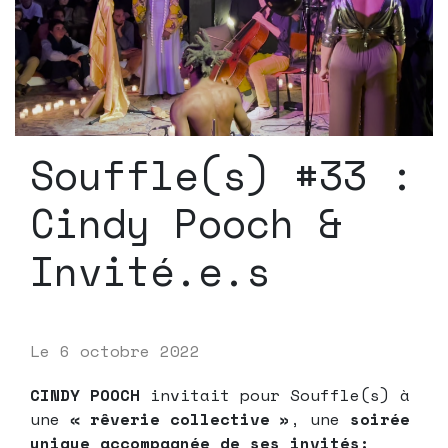
Souffle(s) #33 :
Cindy Pooch &
Invité.e.s
Le
6 octobre 2022
CINDY POOCH
invitait pour Souffle(s) à
une
« rêverie collective »
, une
soirée
unique accompagnée de ses invités: