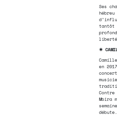
Ses ch
hébreu
d’infl
tantôt
profon
libert
✷ CAMI
Camill
en 201
concer
musici
tradit
Contre
Mbira 
semain
débute