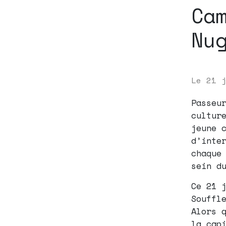
Ca
Nu
Le
21 
Passeu
cultur
jeune 
d’inte
chaque
sein d
Ce 21 
Souffl
Alors 
la cap