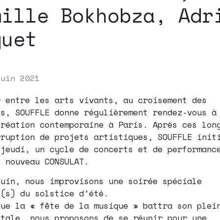
mille Bokhobza, Adr
guet
juin 2021
r entre les arts vivants, au croisement des
es, SOUFFLE donne régulièrement rendez-vous à
création contemporaine à Paris. Après ces lon
rruption de projets artistiques, SOUFFLE init
 jeudi, un cycle de concerts et de performanc
u nouveau CONSULAT.
juin, nous improvisons une soirée spéciale
e(s) du solstice d’été.
que la « fête de la musique » battra son plei
itale, nous proposons de se réunir pour une