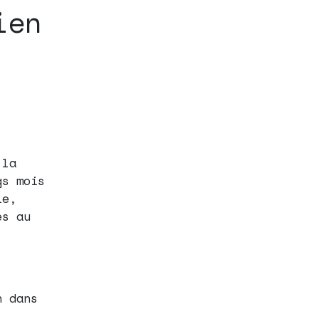
ien
 la
gs mois
ie,
es au
n dans