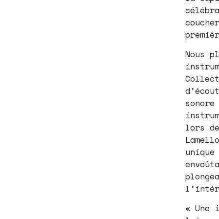
célébr
couche
premiè
Nous p
instru
Collec
d’écou
sonore
instru
lors d
Lamell
unique
envoût
plonge
l’inté
« Une 