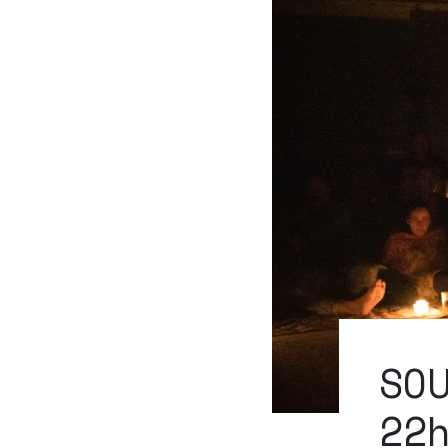
SO
22