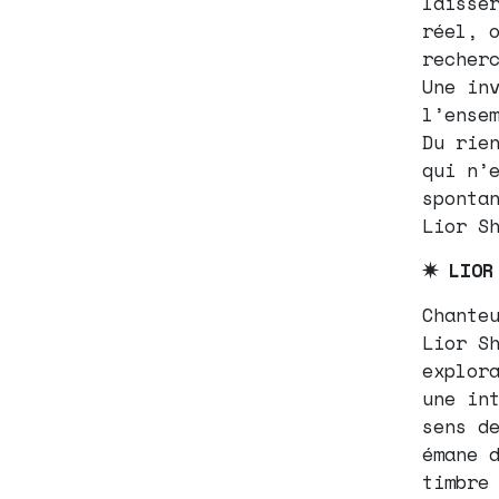
laisse
réel, 
recher
Une in
l’ense
Du rie
qui n’
sponta
Lior S
✷ LIOR
Chante
Lior S
explor
une in
sens d
émane 
timbre