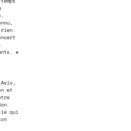
 temps
a
e.
onnu,
 rien.
oncert
s
ants. »
 Aviv,
on et
ntre
Son
sie qui
son