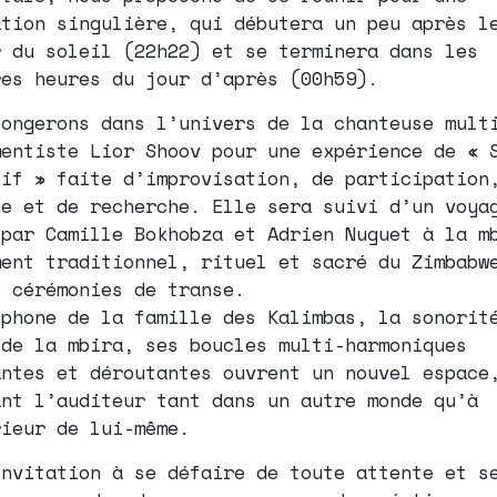
ation singulière, qui débutera un peu après l
r du soleil (22h22) et se terminera dans les
res heures du jour d’après (00h59).
longerons dans l’univers de la chanteuse mult
mentiste Lior Shoov pour une expérience de « 
tif » faite d’improvisation, de participation
te et de recherche. Elle sera suivi d’un voya
 par Camille Bokhobza et Adrien Nuguet à la m
ment traditionnel, rituel et sacré du Zimbabw
e cérémonies de transe.
ophone de la famille des Kalimbas, la sonorit
 de la mbira, ses boucles multi-harmoniques
antes et déroutantes ouvrent un nouvel espace
ant l’auditeur tant dans un autre monde qu’à
rieur de lui-même.
invitation à se défaire de toute attente et s