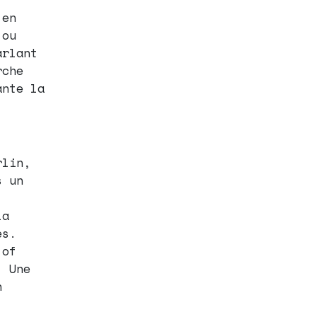
 en
 ou
arlant
rche
ante la
rlin,
s un
la
es.
 of
. Une
n