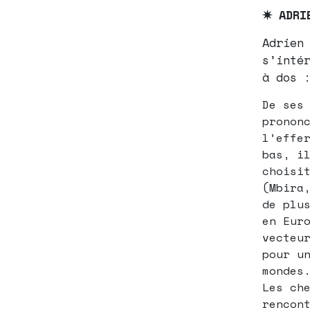
✷ ADRI
Adrien
s’inté
à dos 
De ses
pronon
l’effe
bas, i
choisi
(Mbira
de plu
en Eur
vecteu
pour u
mondes
Les ch
rencon