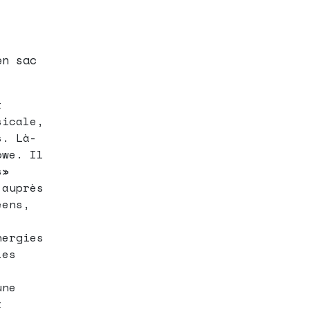
en sac
t
sicale,
s. Là-
bwe. Il
s»
 auprès
éens,
nergies
les
une
t