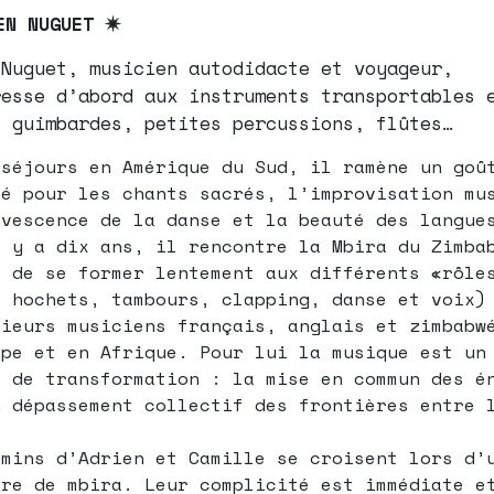
EN NUGUET ✷
 Nuguet, musicien autodidacte et voyageur,
resse d’abord aux instruments transportables 
: guimbardes, petites percussions, flûtes…
 séjours en Amérique du Sud, il ramène un goû
cé pour les chants sacrés, l’improvisation mu
rvescence de la danse et la beauté des langue
l y a dix ans, il rencontre la Mbira du Zimba
t de se former lentement aux différents «rôle
, hochets, tambours, clapping, danse et voix)
sieurs musiciens français, anglais et zimbabw
ope et en Afrique. Pour lui la musique est un
r de transformation : la mise en commun des é
n dépassement collectif des frontières entre 
.
emins d’Adrien et Camille se croisent lors d’
tre de mbira. Leur complicité est immédiate e