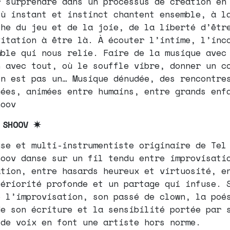
r surprendre dans un processus de création en
où instant et instinct chantent ensemble, à l
che du jeu et de la joie, de la liberté d’êtr
vitation à être là. À écouter l’intime, l’inc
mble qui nous relie. Faire de la musique avec
n avec tout, où le souffle vibre, donner un c
en est pas un… Musique dénudée, des rencontre
nées, animées entre humains, entre grands enf
hoov
 SHOOV ✷
use et multi-instrumentiste originaire de Tel
hoov danse sur un fil tendu entre improvisati
ation, entre hasards heureux et virtuosité, e
tériorité profonde et un partage qui infuse. 
e l’improvisation, son passé de clown, la poé
de son écriture et la sensibilité portée par 
 de voix en font une artiste hors norme.