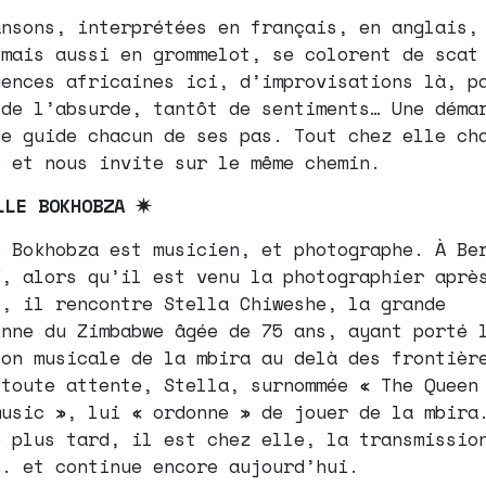
ansons, interprétées en français, en anglais,
 mais aussi en grommelot, se colorent de scat
uences africaines ici, d’improvisations là, p
 de l’absurde, tantôt de sentiments… Une déma
de guide chacun de ses pas. Tout chez elle ch
é et nous invite sur le même chemin.
LLE BOKHOBZA ✷
e Bokhobza est musicien, et photographe. À Be
7, alors qu’il est venu la photographier aprè
t, il rencontre Stella Chiweshe, la grande
enne du Zimbabwe âgée de 75 ans, ayant porté 
ion musicale de la mbira au delà des frontièr
 toute attente, Stella, surnommée « The Queen
music », lui « ordonne » de jouer de la mbira
e plus tard, il est chez elle, la transmissio
.. et continue encore aujourd’hui.