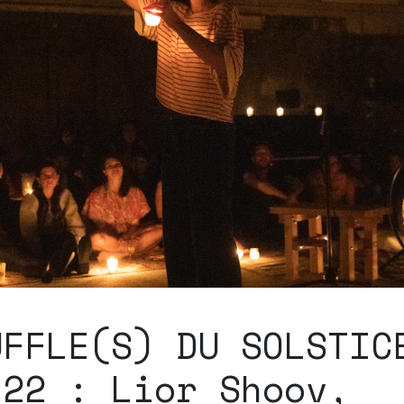
UFFLE(S) DU SOLSTIC
h22 : Lior Shoov,