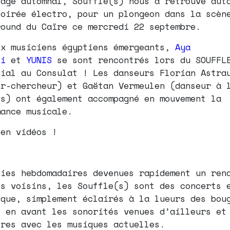
sage automnal, Souffle(s) nous a retrouvé aut
soirée électro, pour un plongeon dans la scèn
round du Caïre ce mercredi 22 septembre.
ux musiciens égyptiens émergeants,
Aya
li
et
YUNIS
se sont rencontrés lors du SOUFFL
xial au Consulat ! Les danseurs Florian Astra
ur-chercheur) et Gaëtan Vermeulen (danseur à 
is) ont également accompagné en mouvement la
mance musicale.
 en vidéos !
onies hebdomadaires devenues rapidement un ren
es voisins, les Souffle(s) sont des concerts 
que, simplement éclairés à la lueurs des bou
 en avant les sonorités venues d’ailleurs et
tres avec les musiques actuelles.