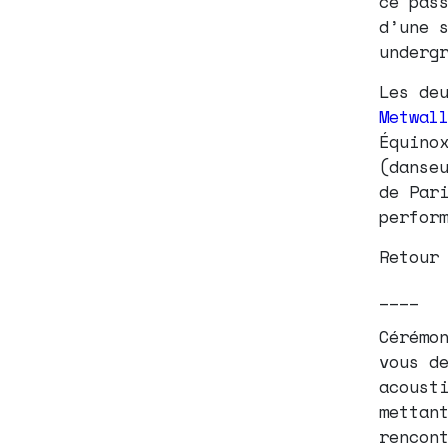
ce pas
d’une 
underg
Les de
Metwal
Équino
(danse
de Par
perfor
Retour
____
Cérém
vous d
acousti
mettant
rencon