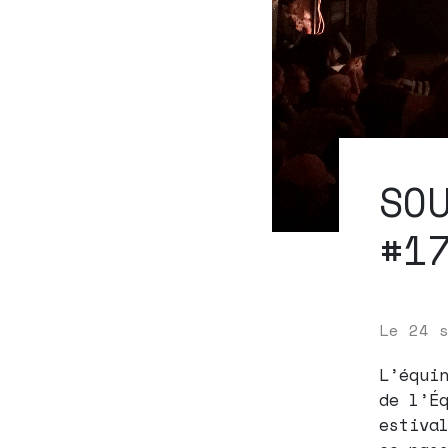
SO
#1
Le
24 
L’équi
de l’É
estiva