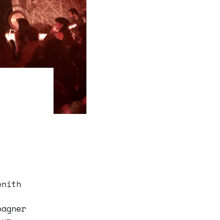
énith
pagner