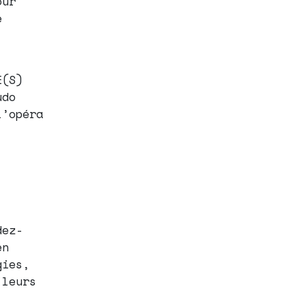
our
e
E(S)
udo
l’opéra
dez-
en
gies,
 leurs