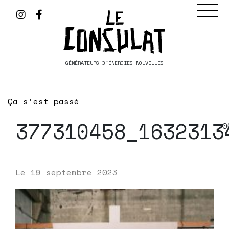
GÉNÉRATEURS D'ÉNERGIES NOUVELLES
Ça s’est passé
377310458_1632313
377310458_1632313437292442_4774881450389580
Le
19 septembre 2023