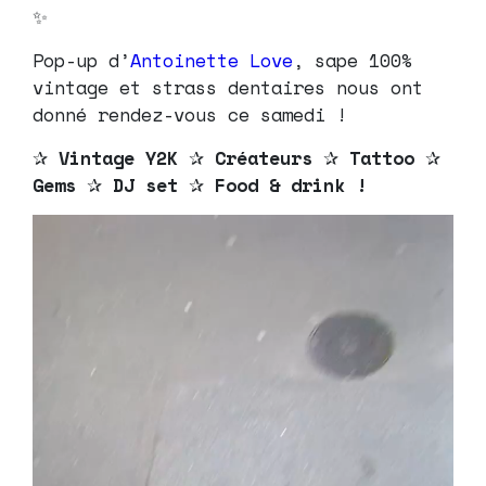
✨
Pop-up d’
Antoinette Love
, sape 100%
vintage et strass dentaires nous ont
donné rendez-vous ce samedi !
✰
Vintage Y2K
✰
Créateurs
✰
Tattoo
✰
Gems
✰
DJ set
✰
Food & drink !
Lecteur
vidéo