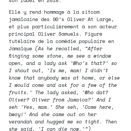
son label en 2018.
Elle y rend hommage à la sitcom
jamaïcaine des 90’s Oliver At Large,
et plus particulièrement à son acteur
principal Oliver Samuels. Figure
tutélaire de la comédie populaire en
Jamaïque
(As he recalled, “After
flinging some stone, me see a window
open, and a lady ask ‘Who’s that?’ so
I shout out, ‘Is me, mam! I didn’t
know that anybody was at home, or else
I would come and ask for a few of the
fruits.’ The lady asked, ‘Who dat?
Oliver? Oliver from Jamaica?’ And I
seh ‘Yes, mam.’ She seh, ‘Come here,
bwoy!’ And she came out on her
verandah and hugged me so tight. Then
she said, ‘I can die now.’”)