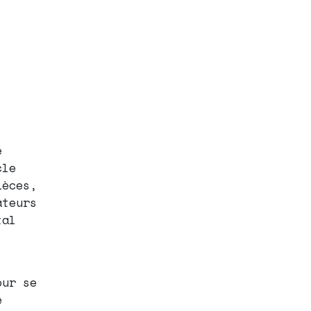
e
cle
ièces,
ateurs
tal
our se
e