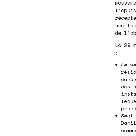
mouvem
l’épui
récept
une te
de l’a
Le 29 
:
Le v
rési
dans
des 
inst
lequ
pren
Seul
Dani
comm