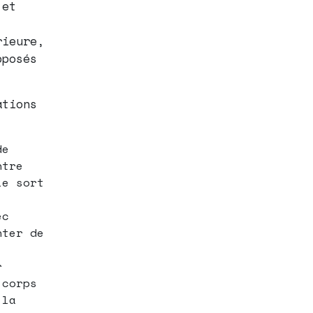
 et
rieure,
pposés
ations
de
ntre
le sort
ec
nter de
r
 corps
 la