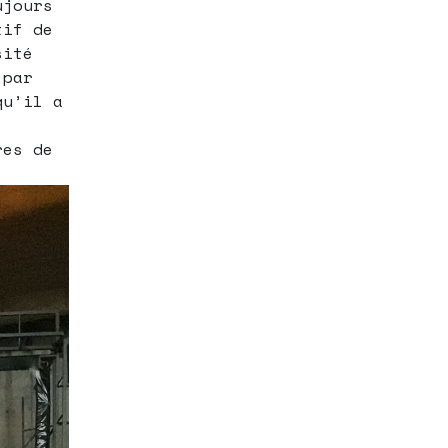
ujours
tif de
sité
 par
qu’il a
res de