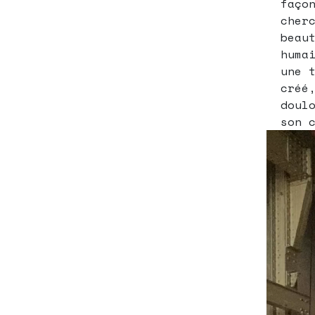
faço
cher
beau
huma
une 
créé
doul
son 
Lecteur
vidéo