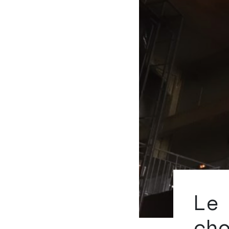
Le
ch