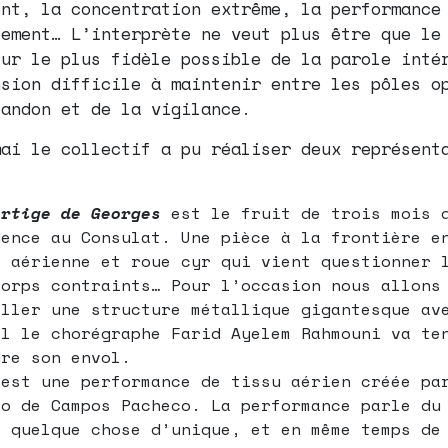
ent, la concentration extrême, la performance
sement… L’interprète ne veut plus être que le
eur le plus fidèle possible de la parole inté
nsion difficile à maintenir entre les pôles o
bandon et de la vigilance.
mai le collectif a pu réaliser deux représent
ertige de Georges
est le fruit de trois mois 
dence au Consulat. Une pièce à la frontière e
e aérienne et roue cyr qui vient questionner 
corps contraints… Pour l’occasion nous allons
aller une structure métallique gigantesque av
el le chorégraphe Farid Ayelem Rahmouni va te
dre son envol.
est une performance de tissu aérien créée pa
lo de Campos Pacheco. La performance parle du
e quelque chose d’unique, et en même temps de