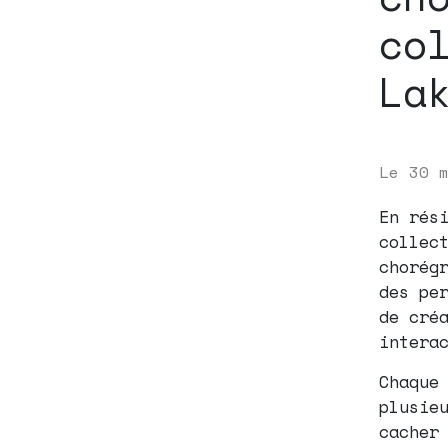
co
La
Le
30 
En rés
collec
chorég
des pe
de cré
intera
Chaque
plusie
cacher