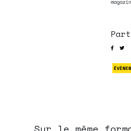
magazi
Part
ÉVÈNE
Sur le même form