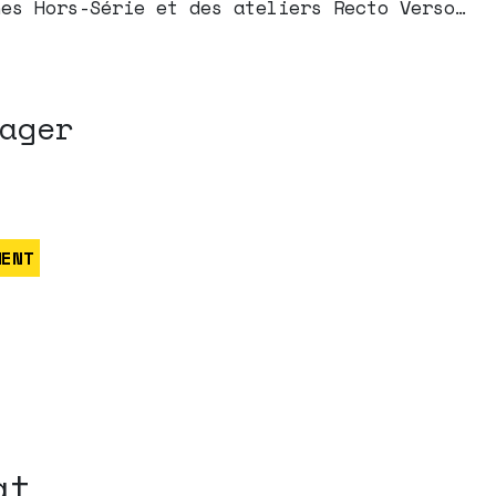
nes Hors-Série et des ateliers Recto Verso…
ager
MENT
at