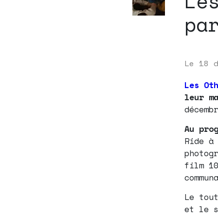
Le
pa
Le
18 
Les Ot
leur m
décemb
Au pro
Ride à
photog
film 1
commun
Le tou
et le 