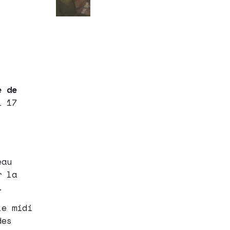
e de
i 17
eau
r la
…
le midi
des