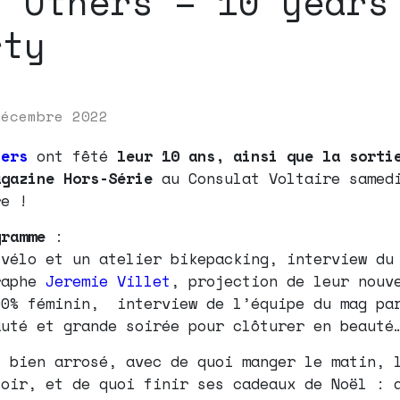
s Others – 10 years
rty
décembre 2022
hers
ont fêté
leur 10 ans, ainsi que la sorti
agazine Hors-Série
au Consulat Voltaire samed
re !
gramme
:
 vélo et un atelier bikepacking, interview du
raphe
Jeremie Villet
,
projection de leur nouv
00% féminin, interview de l’équipe du mag pa
auté et grande soirée pour clôturer en beauté
t bien arrosé, avec de quoi manger le matin, 
soir, et de quoi finir ses cadeaux de Noël : 