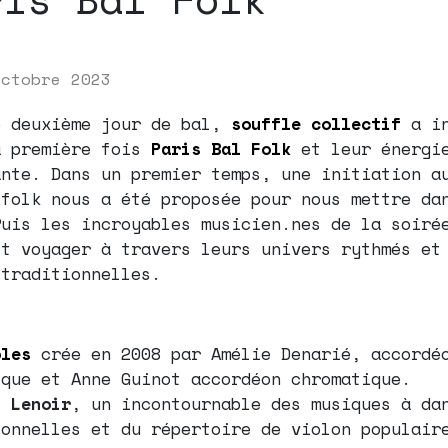
octobre 2023
e deuxième jour de bal,
souffle collectif
a in
a première fois
Paris Bal Folk
et leur énergi
ante. Dans un premier temps, une initiation a
 folk nous a été proposée pour nous mettre da
Puis les incroyables musicien.nes de la soiré
it voyager à travers leurs univers rythmés et
 traditionnelles.
:
oles
crée en 2008 par Amélie Denarié, accordé
ique et Anne Guinot accordéon chromatique.
l Lenoir
, un incontournable des musiques à da
ionnelles et du répertoire de violon populair