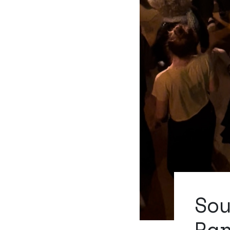
So
Pa