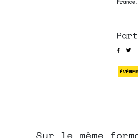
France
Part
ÉVÈNE
Sur le même form