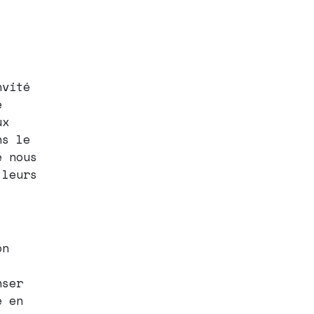
vité
e
ux
ns le
e nous
 leurs
on
nser
e en