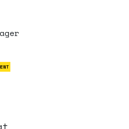
.
ager
MENT
at