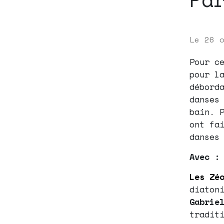
Le
26 
Pour c
pour l
débord
danses
bain. 
ont fa
danses
Avec 
Les Zé
diaton
Gabrie
tradit