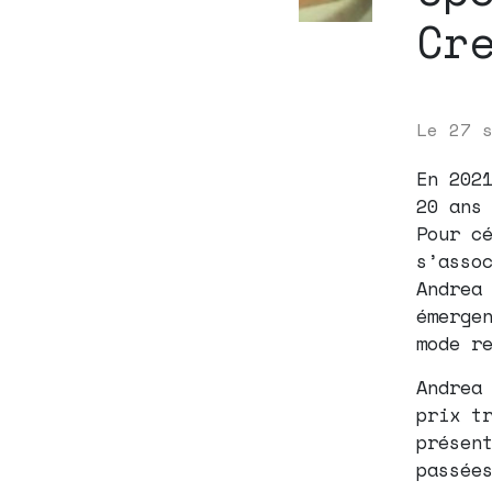
Cr
Le
27 
En 202
20 ans
Pour c
s’asso
Andrea
émerge
mode r
Andrea
prix t
présen
passée