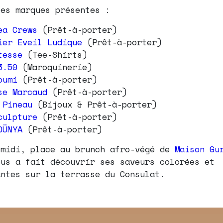
les marques présentes :
ea Crews
(Prêt-à-porter)
ier Eveil Ludique
(Prêt-à-porter)
tesse
(Tee-Shirts)
3.50
(Maroquinerie)
oumi
(Prêt-à-porter)
se Marcaud
(Prêt-à-porter)
 Pineau
(Bijoux & Prêt-à-porter)
culpture
(Prêt-à-porter)
DÜNYA
(Prêt-à-porter)
 midi, place au brunch afro-végé de
Maison Gu
ous a fait découvrir ses saveurs colorées et
antes sur la terrasse du Consulat.