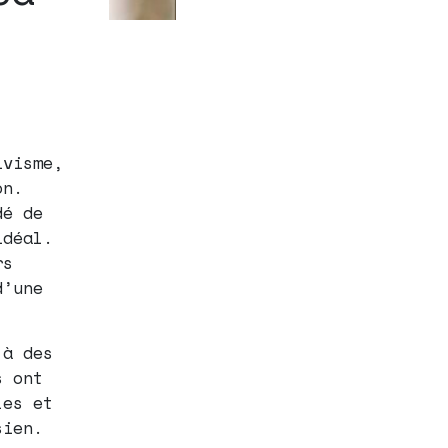
ivisme,
on.
dé de
idéal.
rs
d’une
 à des
s ont
les et
sien.