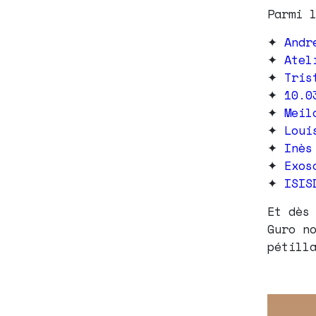
Parmi 
✦
Andr
✦
Atel
✦
Tris
✦
10.0
✦
Meil
✦
Loui
✦
Inès
✦
Exos
✦
ISIS
Et dès
Guro n
pétill
Lecteur