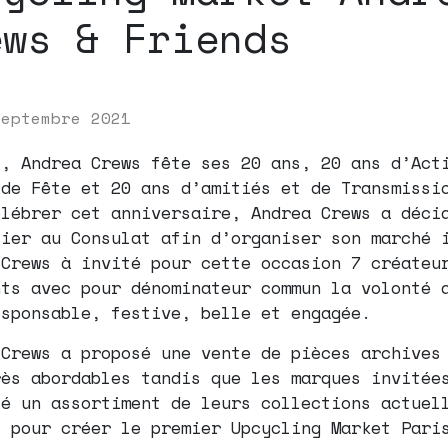
ews & Friends
septembre 2021
1, Andrea Crews fête ses 20 ans, 20 ans d’Act
 de Fête et 20 ans d’amitiés et de Transmissi
élébrer cet anniversaire, Andrea Crews a déci
cier au Consulat afin d’organiser son marché 
 Crews à invité pour cette occasion 7 créateu
nts avec pour dénominateur commun la volonté 
esponsable, festive, belle et engagée.
 Crews a proposé une vente de pièces archives
rès abordables tandis que les marques invitée
té un assortiment de leurs collections actuel
s pour créer le premier Upcycling Market Pari