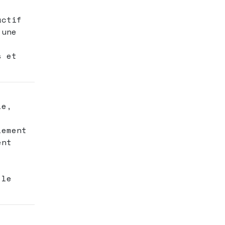
actif
 une
s et
le,
lement
ent
 le