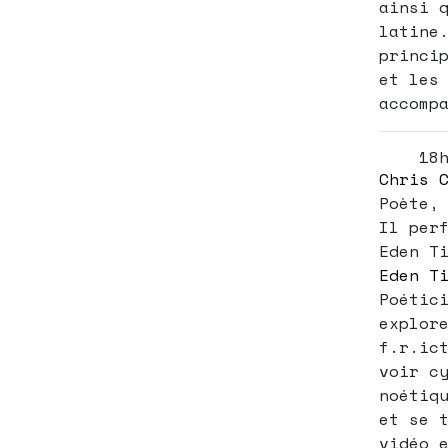
ainsi 
latine
princi
et les
accomp
18
Chris 
Poète,
Il per
Eden T
Eden T
Poétic
explor
f.r.ic
voir c
noétiq
et se 
vidéo 