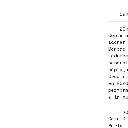
19
20
Conte 
lâcher
Membre
Laduré
sensue
déplaç
Créatr
en 202
perfor
« in m
20
Catu D
Paris.