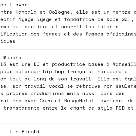
 de l’avant.
entre Kampala et Cologne, elle est un membre 
lectif Nyege Nyege et fondatrice de Dope Gal,
orme qui soutient et nourrit les talents
tification des femmes et des femmes africaine
riques.
h
Moesha
 13 est une DJ et productrice basée à Marseil
 pour mélanger hip-hop français, hardcore et
ton tout au long de son travail. Elle est éga
use, son travail vocal se retrouve non seulem
es propres productions mais aussi dans des
orations avec Goro et RougeHotel, évoluant de
e transparente entre le chant de style R&B et
H – fin
Binghi