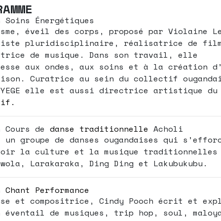
RAMME
h Soins Énergétiques
isme, éveil des corps, proposé par Violaine L
tiste pluridisciplinaire, réalisatrice de fil
itrice de musique. Dans son travail, elle
resse aux ondes, aux soins et à la création d
rison. Curatrice au sein du collectif ouganda
NYEGE elle est aussi directrice artistique du
tif.
h Cours de
danse traditionnelle
Acholi
t un groupe de danses ougandaises qui s’effor
voir la culture et la musique traditionnelles
Bwola, Larakaraka, Ding Ding et Lakubukubu.
h
Chant Performance
use et compositrice, Cindy Pooch écrit et exp
n éventail de musiques, trip hop, soul, maloy