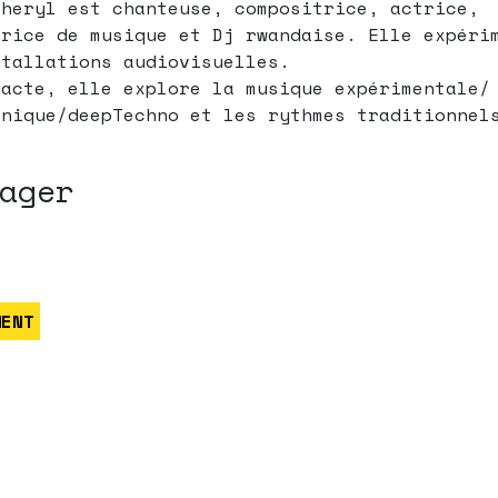
Cheryl est chanteuse, compositrice, actrice,
trice de musique et Dj rwandaise. Elle expéri
stallations audiovisuelles.
dacte, elle explore la musique expérimentale/
onique/deepTechno et les rythmes traditionnel
ager
MENT