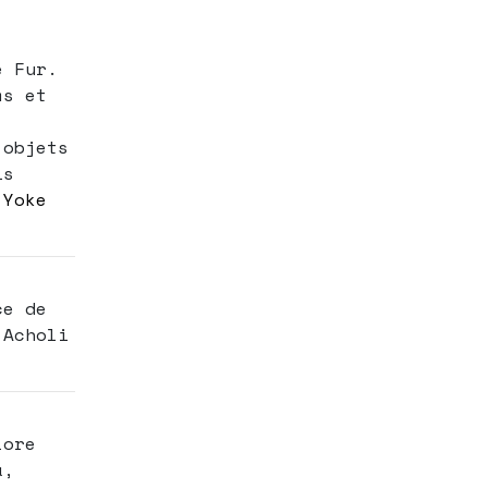
e Fur.
ms et
’objets
is
Yoke
ce de
 Acholi
lore
a,