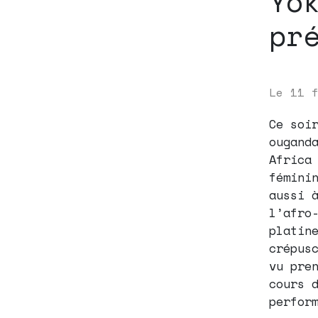
Yo
pr
Le
11 
Ce soi
ougand
Africa
fémini
aussi 
l’afro
platin
crépus
vu pre
cours 
perfor