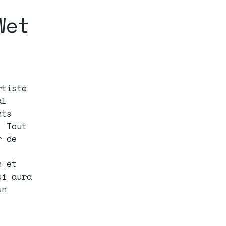
Wet
rtiste
al
nts
. Tout
r de
h et
ui aura
un