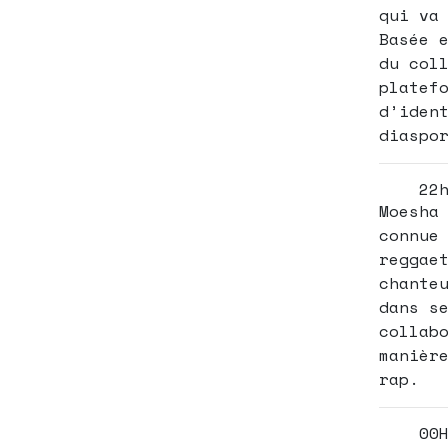
qui va
Basée 
du col
platef
d’iden
diaspo
22
Moesha
connue
reggae
chante
dans s
collab
manièr
rap.
00