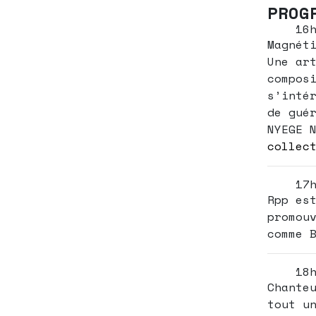
PROG
16
Magnét
Une ar
compos
s’inté
de gué
NYEGE 
collec
17
Rpp es
promou
comme 
18
Chante
tout u