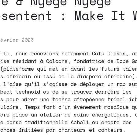
ké & Nyege Nyege
ésentent : Make It 
février 2023
r là, nous recevions notamment Catu Diosis, a
aise résidant à Cologne, fondatrice de Dope G
 (plateforme qui met en avant les futurs tale
ns africain ou issu de la diaspora africaine)
à l’aise qu’il s’agisse de déployer un rap su
-beat technoid ou de se trouver derrière les
es pour mixer une techno afropéenne tribal-is
culaire. Temps fort d’un évènement mosaïque q
ndre place un atelier de soins énergétiques, 
de danse traditionnelle Acholi ou encore des
mances initiées par chanteurs et conteurs.