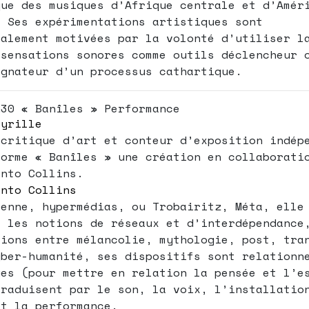
que des musiques d’Afrique centrale et d’Amér
. Ses expérimentations artistiques sont
palement motivées par la volonté d’utiliser l
 sensations sonores comme outils déclencheur 
agnateur d’un processus cathartique.
h30 « Banîles » Performance
Cyrille
 critique d’art et conteur d’exposition indép
forme « Banîles » une création en collaborati
into Collins.
into Collins
ienne, hypermédias, ou Trobairitz, Méta, elle
e les notions de réseaux et d’interdépendance
tions entre mélancolie, mythologie, post, tra
yber-humanité, ses dispositifs sont relationn
ues (pour mettre en relation la pensée et l’e
traduisent par le son, la voix, l’installatio
et la performance.