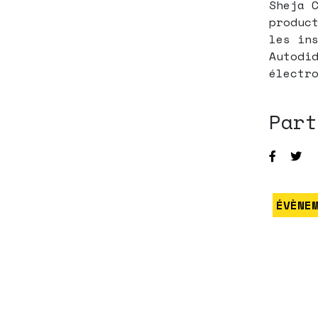
Sheja 
produc
les in
Autodi
électr
Part
ÉVÈNE