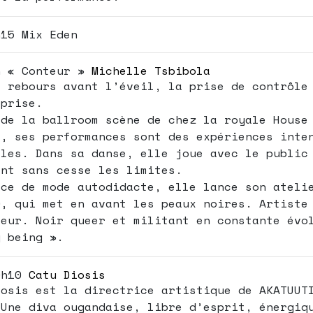
h15 Mix Eden
h « Conteur »
Michelle Tsbibola
à rebours avant l’éveil, la prise de contrôle
 prise.
 de la ballroom scène de chez la royale House
e, ses performances sont des expériences inte
lles. Dans sa danse, elle joue avec le public
ant sans cesse les limites.
ice de mode autodidacte, elle lance son ateli
0, qui met en avant les peaux noires. Artiste
meur. Noir queer et militant en constante évo
y being ».
h10
Catu Diosis
iosis est la directrice artistique de AKATUUT
 Une diva ougandaise, libre d’esprit, énergiq