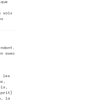
ique
a voix
ou
endant.
on avec
, les
ns,
els,
sprit)
n, la