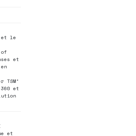
 et le
 of
nses et
 en
er TSM²
 360 et
lution
I
ue et