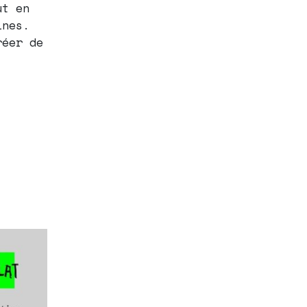
ut en
ines.
réer de