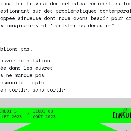
rions les travaux des artistes résident.es to
uestionnant sur des problématiques contempora
happée sinueuse dont nous avons besoin pour c
ux imaginaires et “résister au désastre”.
ublions pas,
rouver la solution
sée dans les œuvres
ps ne manque pas
’humanité compte
’en sortir, sans sortir.