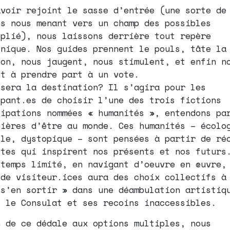
avoir rejoint le sasse d’entrée (une sorte de
ps nous menant vers un champ des possibles
iplié), nous laissons derrière tout repère
onique. Nos guides prennent le pouls, tâte la
ion, nous jaugent, nous stimulent, et enfin n
nt à prendre part à un vote.
 sera la destination? Il s’agira pour les
ipant.es de choisir l’une des trois fictions
cipations nommées « humanités », entendons pa
nières d’être au monde. Ces humanités – écolo
lle, dystopique – sont pensées à partir de ré
stes qui inspirent nos présents et nos futurs
 temps limité, en navigant d’oeuvre en œuvre,
 de visiteur.ices aura des choix collectifs à
 s’en sortir » dans une déambulation artistiq
s le Consulat et ses recoins inaccessibles.
n de ce dédale aux options multiples, nous