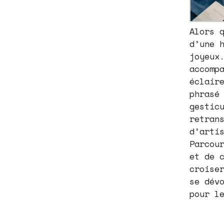
Alors 
d’une 
joyeux
accomp
éclair
phrasé
gestic
retran
d’arti
Parcou
et de 
croise
se dév
pour l