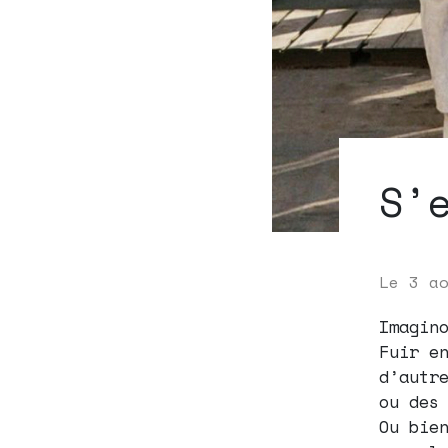
S’
Le
3 a
Imagin
Fuir e
d’autr
ou des
Ou bie