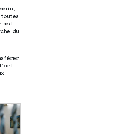
emain,
 toutes
r mot
rche du
nsférer
d’art
ux