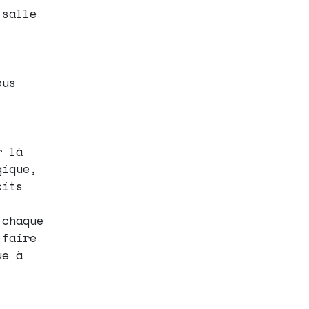
 salle
ous
r là
gique,
cits
.
 chaque
 faire
ue à