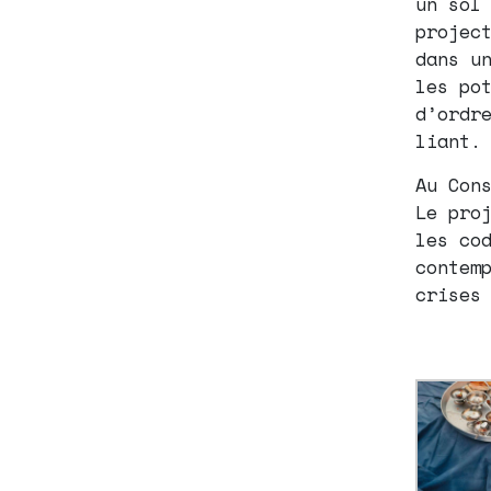
un sol
projec
dans u
les po
d’ordr
liant.
Au Con
Le pro
les co
contem
crises