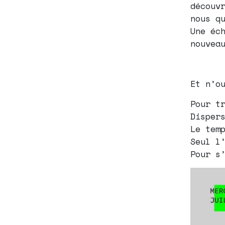
découv
nous q
Une éc
nouvea
Et n’o
Pour t
Disper
Le tem
Seul l
Pour s