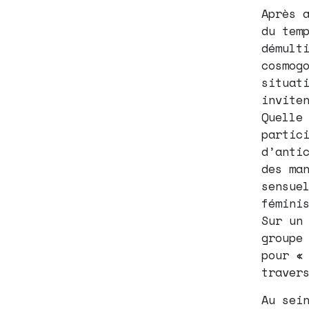
Après 
du tem
démult
cosmog
situat
invite
Quelle
partic
d’anti
des ma
sensue
fémini
Sur un
groupe
pour «
traver
Au sei