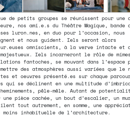
que de petits groupes se réunissent pour une 
heure, nos ami.e.s du Théâtre Magique, bande 
.ses luron.nes, en duo pour l’occasion, nous
agnent et nous guident. Iels seront alors
eur.euses omniscients, à la verve intacte et 
 majestueux. Iels incarneront le rôle de mime
ulations fantoches, se mouvant dans l’espace 
smettre des atmosphères aussi variées que le 
stes et oeuvres présenté.es sur chaque parcou
rs qui se déclinent en une multitude d’imbric
cheminements, pêle-mêle. Autant de potentiali
r une pièce cachée, un bout d’escalier, un mu
oilent tout autrement, en somme, une apprécia
e moins inhabituelle de l’architecture.