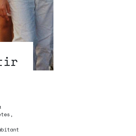
tir
à
ètes,
abitant