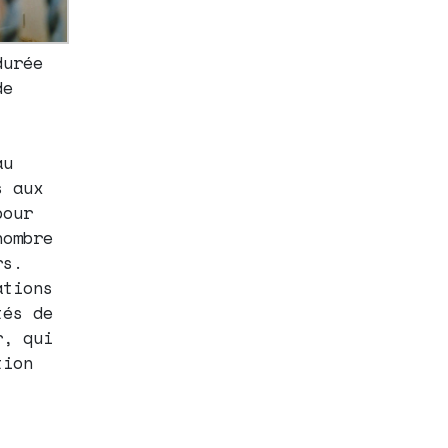
durée
de
au
s aux
pour
nombre
rs.
ations
tés de
r, qui
tion