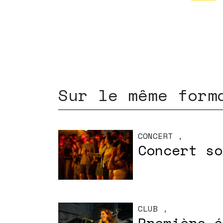
Sur le même form
CONCERT
,
Concert so
CLUB
,
Première é