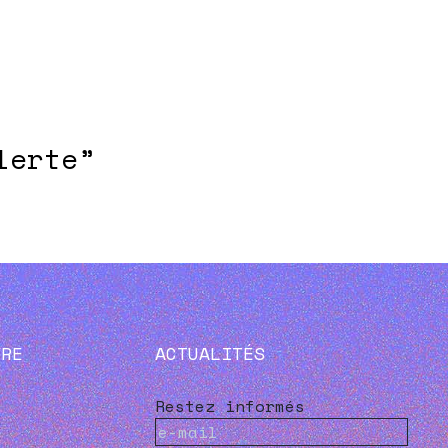
lerte”
VRE
ACTUALITÉS
Restez informés