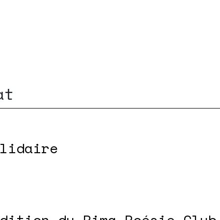
at
lidaire
dition du Rima Poésie Club