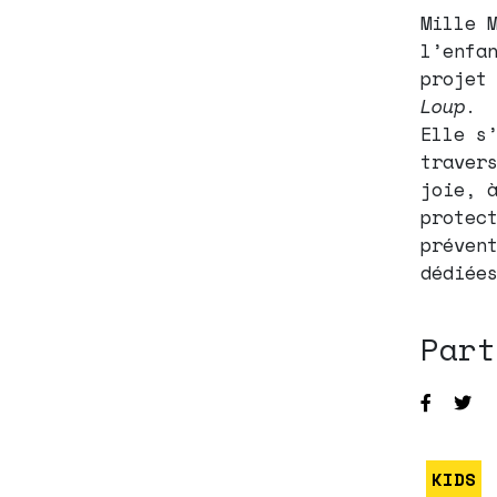
Mille 
l’enfa
projet
Loup
.
Elle s
traver
joie, 
protec
préven
dédiée
Part
KIDS