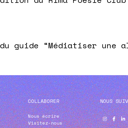
du guide “Médiatiser une a
COLLABORER
NOUS SUI
Nous écrire
Visitez-nous