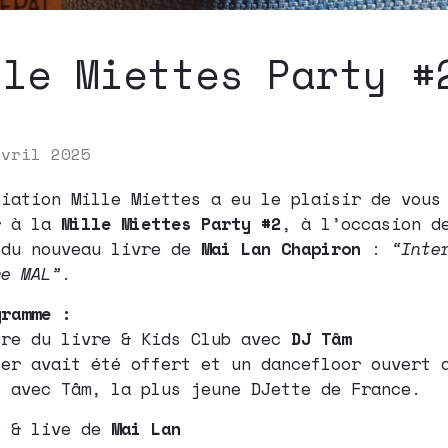
lle Miettes Party #
avril 2025
ciation Mille Miettes a eu le plaisir de vous
r à la
Mille Miettes Party #2
, à l’occasion d
 du nouveau livre de
Mai Lan Chapiron
:
“Inte
re MAL”
.
gramme :
ure du livre & Kids Club avec
DJ Tâm
ter avait été offert et un dancefloor ouvert 
s avec Tâm, la plus jeune DJette de France.
e & live de
Mai Lan