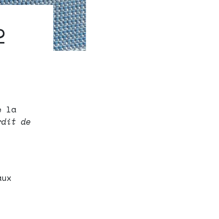
2
e la
rdit de
aux