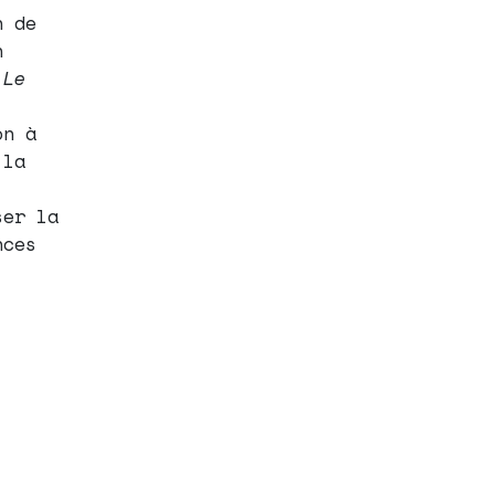
n de
n
s
Le
on à
 la
ser la
nces