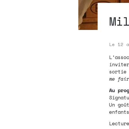
Mi
Le
12 
L’asso
invite
sortie
me fai
Au pro
Signat
Un goû
enfant
Lectur