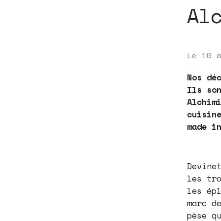
Al
Le
10 
Nos dé
Ils so
Alchim
cuisin
made i
Devine
les tr
les ép
marc d
pèse q