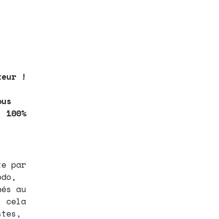
teur !
ous
, 100%
te par
odo,
nés au
, cela
stes,