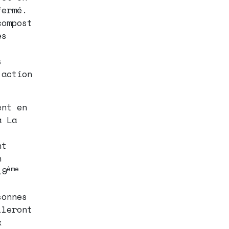
fermé.
compost
es
s
’action
ent en
à La
nt
n
ème
19
,
sonnes
lleront
x