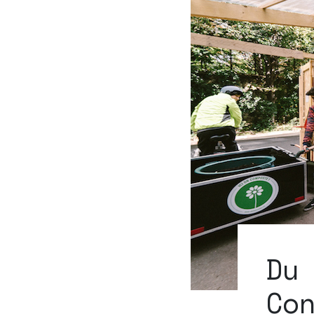
Du
Co