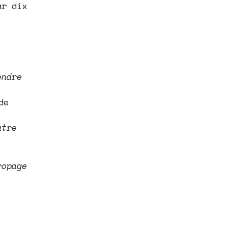
ar dix
endre
de
atre
ropage