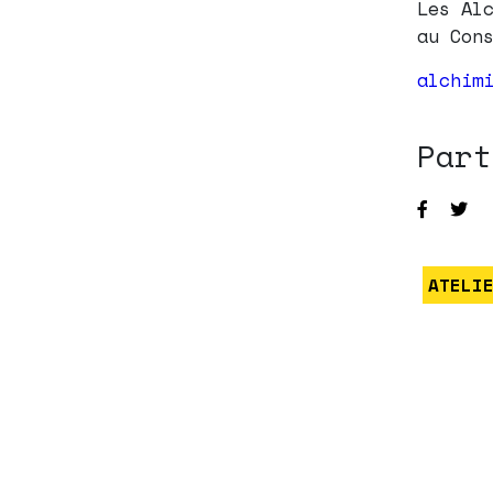
Les Al
au Con
alchim
Part
ATELI