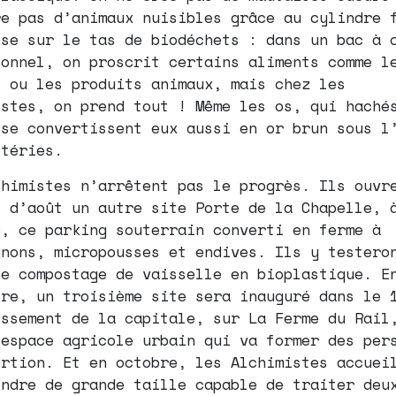
re pas d’animaux nuisibles grâce au cylindre 
ise sur le tas de biodéchets : dans un bac à 
ionnel, on proscrit certains aliments comme l
s ou les produits animaux, mais chez les
istes, on prend tout ! Même les os, qui haché
 se convertissent eux aussi en or brun sous l
ctéries.
chimistes n’arrêtent pas le progrès. Ils ouvr
s d’août un autre site Porte de la Chapelle, 
e, ce parking souterrain converti en ferme à
gnons, micropousses et endives. Ils y testero
le compostage de vaisselle en bioplastique. E
bre, un troisième site sera inauguré dans le 
issement de la capitale, sur La Ferme du Rail
 espace agricole urbain qui va former des per
ertion. Et en octobre, les Alchimistes accuei
indre de grande taille capable de traiter deu