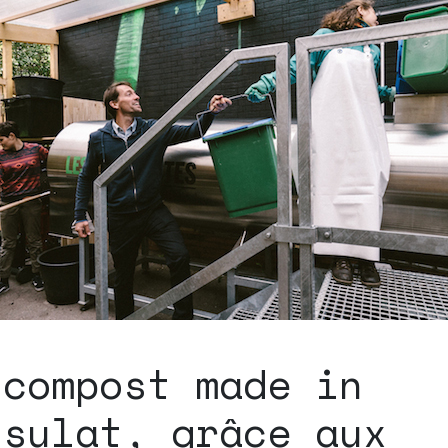
 compost made in
nsulat, grâce aux