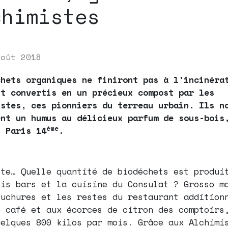
chimistes
août 2018
chets organiques ne finiront pas à l’incinéra
nt convertis en un précieux compost par les
istes, ces pionniers du terreau urbain. Ils n
ent un humus au délicieux parfum de sous-bois
ème
n Paris 14
.
tte… Quelle quantité de biodéchets est produi
ois bars et la cuisine du Consulat ? Grosso m
luchures et les restes du restaurant addition
e café et aux écorces de citron des comptoirs
uelques 800 kilos par mois. Grâce aux Alchimi