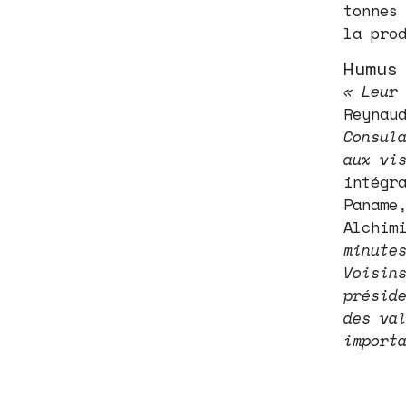
tonnes
la pro
Humus
« Leur
Reynau
Consul
aux vi
intégr
Paname
Alchim
minute
Voisin
présid
des va
import