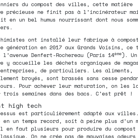
onniers du compost des villes, cette matière
re précieuse ne finit pas à l’incinérateur ma
tit en un bel humus nourrissant dont nous som
iers.
chimistes ont installé leur fabrique à compos
le génération en 2017 aux Grands Voisins, ce 
ème
e l’avenue Denfert-Rochereau (Paris 14
). Un
re y accueille les déchets organiques de maga
’entreprises, de particuliers. Les aliments,
blement broyés, sont brassés sans cesse penda
jours. Pour achever leur maturation, on les l
r trois semaines dans des bacs. C’est prêt !
st high tech
cessus est particulièrement adapté aux villes
e en un temps record, soit à peine plus d’un 
il en faut plusieurs pour produire du compost
classique. On ne crée pas de mauvaises odeurs