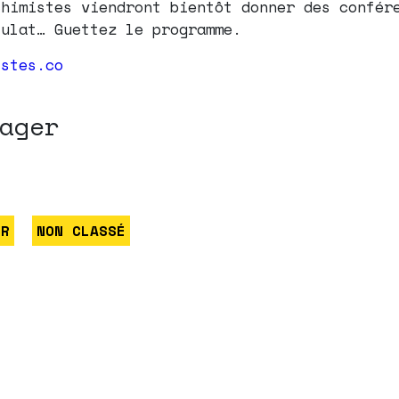
chimistes viendront bientôt donner des confér
sulat… Guettez le programme.
istes.co
ager
ER
NON CLASSÉ