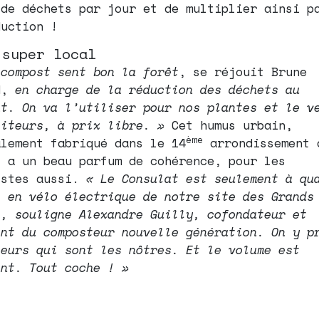
 de déchets par jour et de multiplier ainsi p
duction !
 super local
 compost sent bon la forêt
, se réjouit Brune
d,
en charge de la réduction des déchets au
at. On va l’utiliser pour nos plantes et le v
siteurs, à prix libre. »
Cet humus urbain,
ème
alement fabriqué dans le 14
arrondissement 
, a un beau parfum de cohérence, pour les
istes aussi.
« Le Consulat est seulement à qu
s en vélo électrique de notre site des Grands
s, souligne Alexandre Guilly, cofondateur et
ent du composteur nouvelle génération. On y p
leurs qui sont les nôtres. Et le volume est
ant. Tout coche ! »