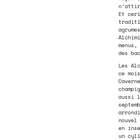
n’atti
Et cer
tradit
agrume
Alchim
menus,
des ba
Les Al
ce moi
Cavern
champi
aussi 
septem
arrond
nouvel
en ins
un cyl