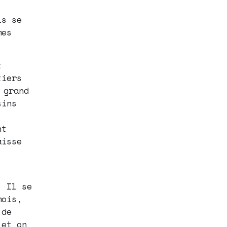
is se
mes
t
tiers
 grand
sins
nt
aisse
. Il se
mois,
 de
 et on