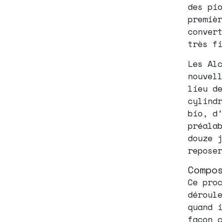
des pi
premiè
conver
très f
Les Al
nouvel
lieu d
cylind
bio, d
préala
douze 
repose
Compo
Ce pro
déroul
quand 
façon 