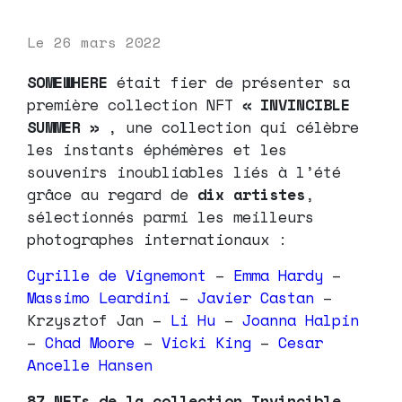
Le
26 mars 2022
SOMEWHERE
était fier de présenter sa
première collection NFT
« INVINCIBLE
SUMMER »
, une collection qui célèbre
les instants éphémères et les
souvenirs inoubliables liés à l’été
grâce au regard de
dix artistes
,
sélectionnés parmi les meilleurs
photographes internationaux :
Cyrille de Vignemont
–
Emma Hardy
–
Massimo Leardini
–
Javier Castan
–
Krzysztof Jan –
Li Hu
–
Joanna Halpin
–
Chad Moore
–
Vicki King
–
Cesar
Ancelle Hansen
87 NFTs de la collection Invincible