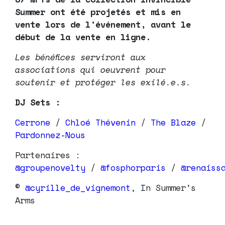
Summer ont été projetés et mis en
vente lors de l’événement, avant le
début de la vente en ligne.
Les bénéfices serviront aux
associations qui oeuvrent pour
soutenir et protéger les exilé.e.s.
DJ Sets :
Cerrone
/
Chloé Thévenin
/
The Blaze
/
Pardonnez-Nous
Partenaires :
@groupenovelty
/
@fosphorparis
/
@renaiss
©
@cyrille_de_vignemont
, In Summer’s
Arms